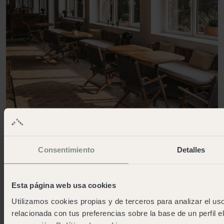
Consentimiento
Detalles
Descobreix els nostres càmpings
de llarga temporada
Esta página web usa cookies
Viure en un càmping durant una llarga temporada és
una experiència que moltes persones trien per diverses
Utilizamos cookies propias y de terceros para analizar el uso
raons: la recerca d'una vida més simple, el desig d'estar
relacionada con tus preferencias sobre la base de un perfil e
en contacte amb la natura, o la necessitat d'un canvi