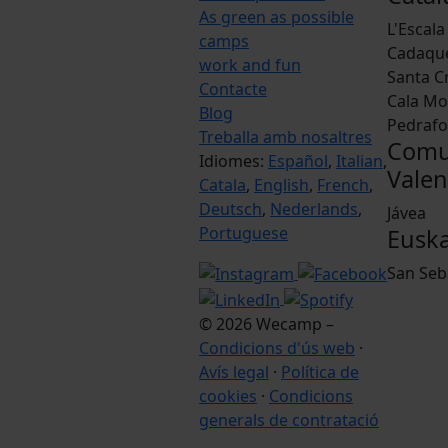
As green as possible
L'Escala
camps
Cadaqu
work and fun
Santa Cr
Contacte
Cala M
Blog
Pedrafo
Treballa amb nosaltres
Comu
Idiomes:
Español
,
Italian
,
Valen
Catala
,
English
,
French
,
Deutsch
,
Nederlands
,
Jávea
Portuguese
Euska
San Seb
© 2026 Wecamp –
Condicions d'ús web
·
Avís legal
·
Política de
cookies
·
Condicions
generals de contratació