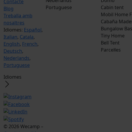
Nederlands
Domo
Contacte
Portuguese
Cabin tent
Blog
Mobil Home F
Treballa amb
Cabaña Made
nosaltres
Bungalow Bas
Idiomes:
Español
,
Tiny Home
Italian
,
Catala
,
Bell Tent
English
,
French
,
Parcel·les
Deutsch
,
Nederlands
,
Portuguese
Idiomes
© 2026 Wecamp –