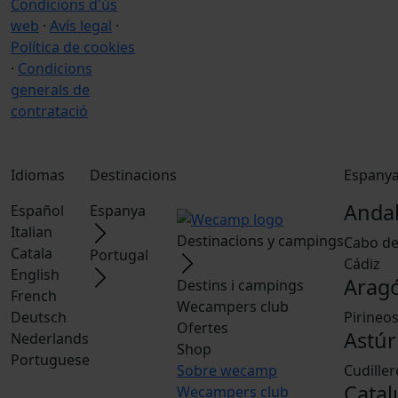
Condicions d'ús
web
·
Avís legal
·
Política de cookies
·
Condicions
generals de
contratació
Idiomas
Destinacions
Espany
Andal
Español
Espanya
Italian
Destinacions y campings
Cabo de
Catala
Portugal
Cádiz
English
Arag
Destins i campings
French
Wecampers club
Deutsch
Pirineo
Ofertes
Astúr
Nederlands
Shop
Portuguese
Sobre wecamp
Cudiller
Cata
Wecampers club