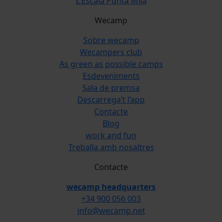
L'Escala Punta Milà
Wecamp
Sobre wecamp
Wecampers club
As green as possible camps
Esdeveniments
Sala de premsa
Descarrega’t l’app
Contacte
Blog
work and fun
Treballa amb nosaltres
Contacte
wecamp headquarters
+34 900 056 003
info@wecamp.net