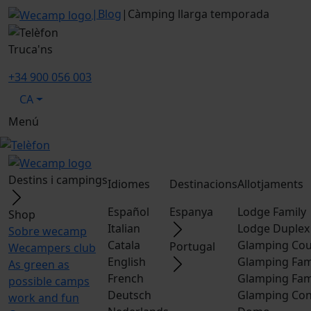
|
Blog
|
Càmping llarga temporada
Truca'ns
+34 900 056 003
CA
Menú
Destins i campings
Idiomes
Destinacions
Allotjaments
Español
Espanya
Lodge Family
Shop
Italian
Lodge Duplex
Sobre wecamp
Catala
Glamping Cou
Portugal
Wecampers club
English
Glamping Fam
As green as
French
Glamping Fam
possible camps
Deutsch
Glamping Con
work and fun