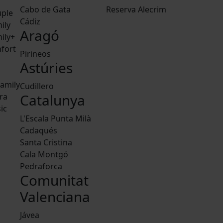
Cabo de Gata
Reserva Alecrim
ple
Cádiz
ily
Aragó
ily+
fort
Pirineos
Astúries
amily
Cudillero
Catalunya
ra
ic
L'Escala Punta Milà
Cadaqués
Santa Cristina
Cala Montgó
Pedraforca
Comunitat
Valenciana
Jávea