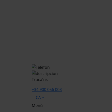
Truca'ns
+34 900 056 003
CA
Menú