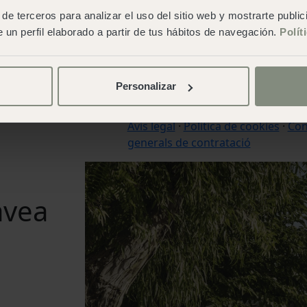
Treballa amb nosaltres
de terceros para analizar el uso del sitio web y mostrarte publi
Idiomes:
Español
,
Italian
,
Catala
,
E
 un perfil elaborado a partir de tus hábitos de navegación.
Polít
French
,
Deutsch
,
Nederlands
,
Por
Personalizar
© 2026 Wecamp –
Condicions d'ús
Avís legal
·
Política de cookies
·
Con
generals de contratació
ávea