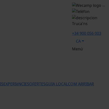
...
Truca'ns
+34 900 056 003
CA
Menú
IS
EXPERIèNCIES
OFERTES
GUIA LOCAL
COM ARRIBAR