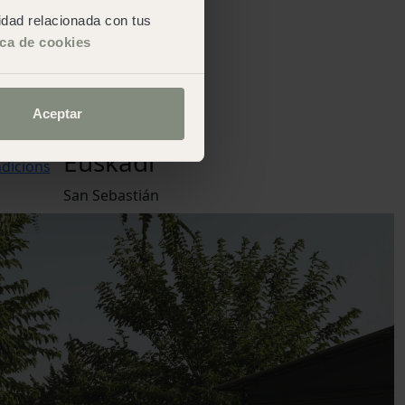
Santa Cristina
cidad relacionada con tus
Cala Montgó
nglish
,
ica de cookies
Pedraforca
tuguese
Comunitat
Valenciana
Aceptar
Jávea
 web
·
Euskadi
dicions
San Sebastián