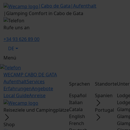
|
Cabo de Gata
|
Aufenthalt
|
Glamping Comfort in Cabo de Gata
Rufe uns an
+34 93 626 89 00
DE
Menü
WECAMP
CABO DE GATA
Aufenthalt
Services
Sprachen
Standorte
Unter
Erfahrungen
Angebote
Local Guide
Anreise
Español
Spanien
Lodge
Italian
Lodge
Catala
Glamp
Reiseziele und Campingplätze
Portugal
English
Glamp
French
Glamp
Shop