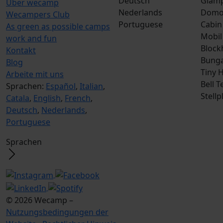
Deutsch
Glamp
Über wecamp
Nederlands
Dom
Wecampers Club
Portuguese
Cabin
As green as possible camps
Mobil
work and fun
Block
Kontakt
Bunga
Blog
Tiny 
Arbeite mit uns
Bell T
Sprachen:
Español
,
Italian
,
Stellp
Catala
,
English
,
French
,
Deutsch
,
Nederlands
,
Portuguese
Sprachen
© 2026 Wecamp –
Nutzungsbedingungen der