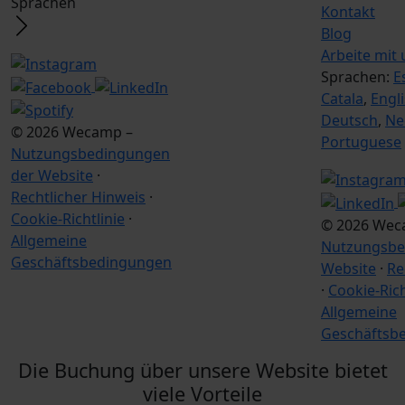
Sprachen
Kontakt
Blog
Arbeite mit 
Sprachen:
E
Catala
,
Engl
Deutsch
,
Ne
© 2026 Wecamp –
Portuguese
Nutzungsbedingungen
der Website
·
Rechtlicher Hinweis
·
Cookie-Richtlinie
·
© 2026 Wec
Allgemeine
Nutzungsbe
Geschäftsbedingungen
Website
·
Re
·
Cookie-Rich
Allgemeine
Geschäftsb
Die Buchung über unsere Website bietet
viele Vorteile