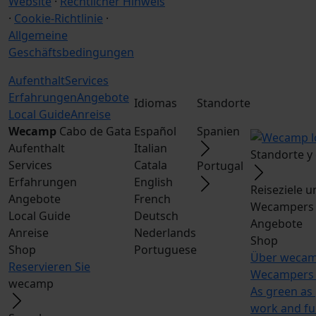
Website
·
Rechtlicher Hinweis
·
Cookie-Richtlinie
·
Allgemeine
Geschäftsbedingungen
Aufenthalt
Services
Erfahrungen
Angebote
Idiomas
Standorte
Local Guide
Anreise
Wecamp
Cabo de Gata
Español
Spanien
Aufenthalt
Italian
Standorte y
Services
Catala
Portugal
Erfahrungen
English
Reiseziele 
Angebote
French
Wecampers 
Local Guide
Deutsch
Angebote
Anreise
Nederlands
Shop
Shop
Portuguese
Über weca
Reservieren Sie
Wecampers 
wecamp
As green as
work and f