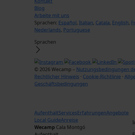
Kontakt
Blog
Arbeite mit uns
Sprachen:
Español
,
Italian
,
Catala
,
English
,
F
Nederlands
,
Portuguese
Sprachen
© 2026 Wecamp –
Nutzungsbedingungen de
Rechtlicher Hinweis
·
Cookie-Richtlinie
·
Allg
Geschäftsbedingungen
Aufenthalt
Services
Erfahrungen
Angebote
Local Guide
Anreise
I
Wecamp
Cala Montgó
Aufenthalt
E