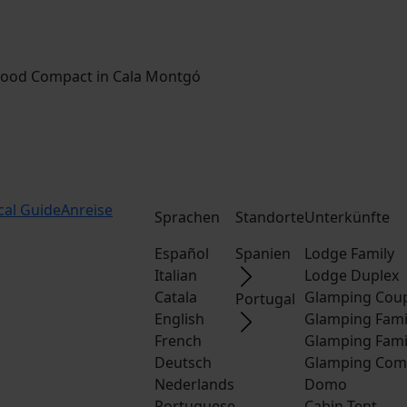
ood Compact in Cala Montgó
cal Guide
Anreise
Sprachen
Standorte
Unterkünfte
Español
Spanien
Lodge Family
Italian
Lodge Duplex
Catala
Glamping Cou
Portugal
English
Glamping Fami
French
Glamping Fami
Deutsch
Glamping Com
Nederlands
Domo
Portuguese
Cabin Tent