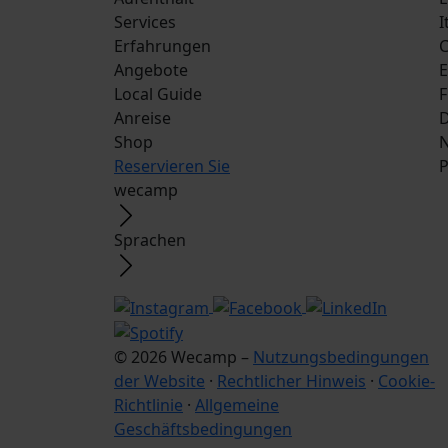
Services
I
Erfahrungen
C
Angebote
E
Local Guide
F
Anreise
D
Shop
N
Reservieren Sie
P
wecamp
Sprachen
© 2026 Wecamp –
Nutzungsbedingungen
der Website
·
Rechtlicher Hinweis
·
Cookie-
Richtlinie
·
Allgemeine
Geschäftsbedingungen