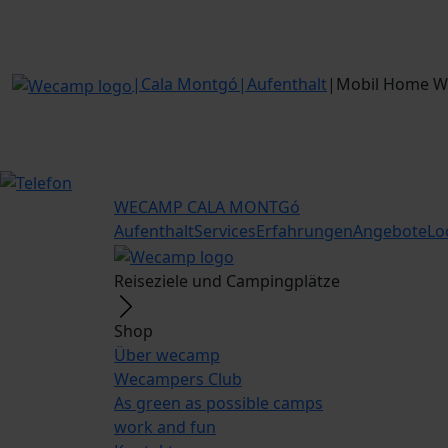
|
Cala Montgó
|
Aufenthalt
|
Mobil Home W
WECAMP
CALA MONTGó
Aufenthalt
Services
Erfahrungen
Angebote
Lo
Reiseziele und Campingplätze
Shop
Über wecamp
Wecampers Club
As green as possible camps
work and fun