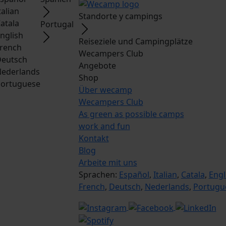
talian
Standorte y campings
atala
Portugal
nglish
Reiseziele und Campingplätze
rench
Wecampers Club
eutsch
Angebote
ederlands
Shop
ortuguese
Über wecamp
Wecampers Club
As green as possible camps
work and fun
Kontakt
Blog
Arbeite mit uns
Sprachen:
Español
,
Italian
,
Catala
,
Engl
French
,
Deutsch
,
Nederlands
,
Portugu