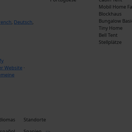
Mobil Home Fa
Blockhaus
Bungalow Basi
rench
,
Deutsch
,
Tiny Home
Bell Tent
Stellplätze
r Website
·
emeine
diomas
Standorte
spañol
Spanien