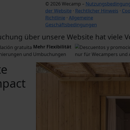
© 2026 Wecamp –
Nutzungsbedingun
der Website
·
Rechtlicher Hinweis
·
Coo
Richtlinie
·
Allgemeine
Geschäftsbedingungen
uchung über unsere Website hat viele Vo
Mehr Flexibilität
rnierungen und Umbuchungen
nur für Wecampers und
te
pact