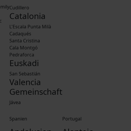
mily
Cudillero
Catalonia
c
L'Escala Punta Milà
Cadaqués
Santa Cristina
Cala Montgó
Pedraforca
Euskadi
San Sebastián
Valencia
Gemeinschaft
Jávea
Spanien
Portugal