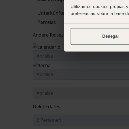
Utilizamos cookies propias y 
Unterkünfte
preferencias sobre la base de
Parcelas
Andere Reiseziele und Campingplätze
Denegar
Delete dates