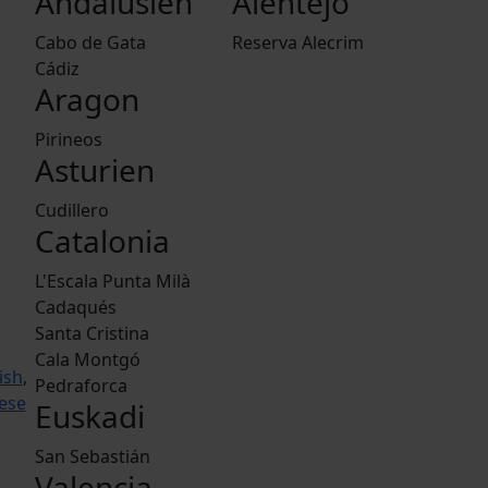
Andalusien
Alentejo
Cabo de Gata
Reserva Alecrim
Cádiz
Aragon
Pirineos
Asturien
Cudillero
Catalonia
L'Escala Punta Milà
Cadaqués
Santa Cristina
Cala Montgó
ish
,
Pedraforca
ese
Euskadi
San Sebastián
Valencia