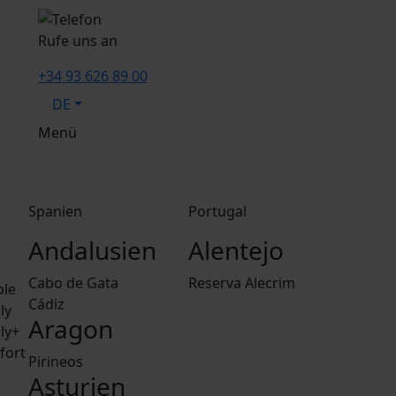
Rufe uns an
+34 93 626 89 00
DE
Menü
Spanien
Portugal
Andalusien
Alentejo
Cabo de Gata
Reserva Alecrim
ple
Cádiz
ly
Aragon
ly+
fort
Pirineos
Asturien