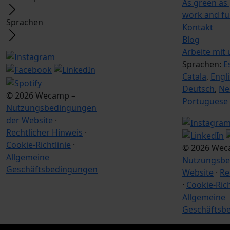
As green as
work and f
Sprachen
Kontakt
Blog
Arbeite mit 
Sprachen:
E
Catala
,
Engl
Deutsch
,
Ne
© 2026 Wecamp –
Portuguese
Nutzungsbedingungen
der Website
·
Rechtlicher Hinweis
·
Cookie-Richtlinie
·
© 2026 Wec
Allgemeine
Nutzungsbe
Geschäftsbedingungen
Website
·
Re
·
Cookie-Rich
Allgemeine
Geschäftsb