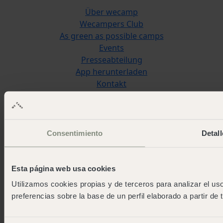
Über wecamp
Wecampers Club
As green as possible camps
Events
Presseabteilung
App herunterladen
Kontakt
Blog
work and fun
Arbeite mit uns
Consentimiento
Detall
Kontakt
wecamp headquarters
Esta página web usa cookies
+34 900 056 003
info@wecamp.net
Utilizamos cookies propias y de terceros para analizar el uso
preferencias sobre la base de un perfil elaborado a partir de
Folgen