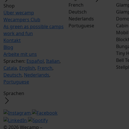
French
Glamp
Shop
Deutsch
Glamp
Über wecamp
Nederlands
Dom
Wecampers Club
Portuguese
Cabin
As green as possible camps
Mobil
work and fun
Block
Kontakt
Bunga
Blog
Tiny 
Arbeite mit uns
Bell T
Sprachen:
Español
,
Italian
,
Stellp
Catala
,
English
,
French
,
Deutsch
,
Nederlands
,
Portuguese
Sprachen
© 2026 Wecamp –