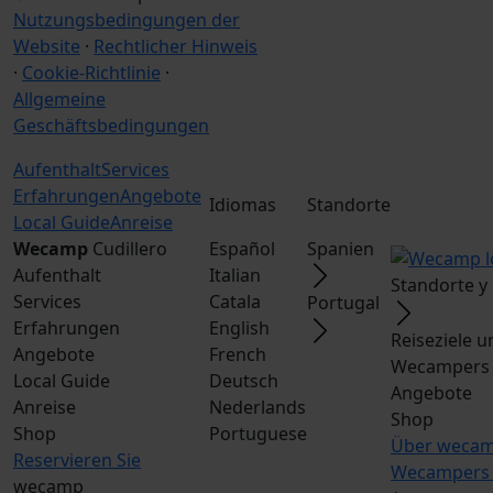
Nutzungsbedingungen der
Website
·
Rechtlicher Hinweis
·
Cookie-Richtlinie
·
Allgemeine
Geschäftsbedingungen
Aufenthalt
Services
Erfahrungen
Angebote
Idiomas
Standorte
Local Guide
Anreise
Wecamp
Cudillero
Español
Spanien
Aufenthalt
Italian
Standorte y
Services
Catala
Portugal
Erfahrungen
English
Reiseziele 
Angebote
French
Wecampers 
Local Guide
Deutsch
Angebote
Anreise
Nederlands
Shop
Shop
Portuguese
Über weca
Reservieren Sie
Wecampers 
wecamp