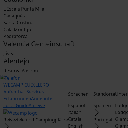
L'Escala Punta Milà
Cadaqués
Santa Cristina
Cala Montgó
Pedraforca
Valencia Gemeinschaft
Jávea
Alentejo
Reserva Alecrim
WECAMP
CUDILLERO
Aufenthalt
Services
Sprachen
Standorte
Unter
Erfahrungen
Angebote
Local Guide
Anreise
Español
Spanien
Lodge
Italian
Lodge
Catala
Glamp
Reiseziele und Campingplätze
Portugal
English
Glamp