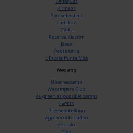
Cadaqués
Pirineos
San Sebastián
Cudillero
Cádiz
Reserva Alecrim
Jávea
Pedraforca
L'Escala Punta Milà
Wecamp
Über wecamp
Wecampers Club
As green as possible camps
Events
Presseabteilung
App herunterladen
Kontakt
Blog