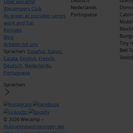
Deutsch
Glamp
Über wecamp
Nederlands
Dom
Wecampers Club
Portuguese
Cabin
As green as possible camps
Mobil
work and fun
Block
Kontakt
Bunga
Blog
Tiny 
Arbeite mit uns
Bell T
Sprachen:
Español
,
Italian
,
Stellp
Catala
,
English
,
French
,
Deutsch
,
Nederlands
,
Portuguese
Sprachen
© 2026 Wecamp –
Nutzungsbedingungen der