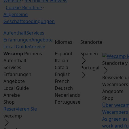
Website
·
Rechtlicher Hinweis
·
Cookie-Richtlinie
·
Allgemeine
Geschäftsbedingungen
Aufenthalt
Services
Erfahrungen
Angebote
Idiomas
Standorte
Local Guide
Anreise
Wecamp
Pirineos
Español
Spanien
Aufenthalt
Italian
Standorte y
Services
Catala
Portugal
Erfahrungen
English
Reiseziele 
Angebote
French
Wecampers 
Local Guide
Deutsch
Angebote
Anreise
Nederlands
Shop
Shop
Portuguese
Über weca
Reservieren Sie
Wecampers 
wecamp
As green as
work and f