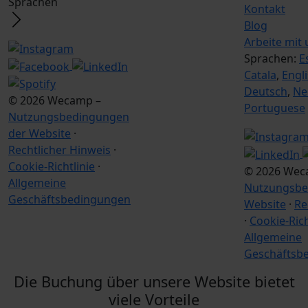
Sprachen
Kontakt
Blog
Arbeite mit 
Sprachen:
E
Catala
,
Engl
Deutsch
,
Ne
© 2026 Wecamp –
Portuguese
Nutzungsbedingungen
der Website
·
Rechtlicher Hinweis
·
Cookie-Richtlinie
·
© 2026 Wec
Allgemeine
Nutzungsbe
Geschäftsbedingungen
Website
·
Re
·
Cookie-Rich
Allgemeine
Geschäftsb
Die Buchung über unsere Website bietet
viele Vorteile