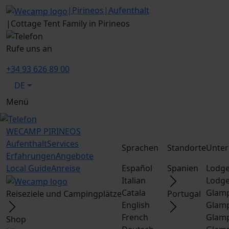
|
Pirineos
|
Aufenthalt
|
Cottage Tent Family in Pirineos
Rufe uns an
+34 93 626 89 00
DE
Menü
WECAMP
PIRINEOS
Aufenthalt
Services
Sprachen
Standorte
Unter
Erfahrungen
Angebote
Local Guide
Anreise
Español
Spanien
Lodge
Italian
Lodge
Catala
Glamp
Reiseziele und Campingplätze
Portugal
English
Glamp
French
Glamp
Shop