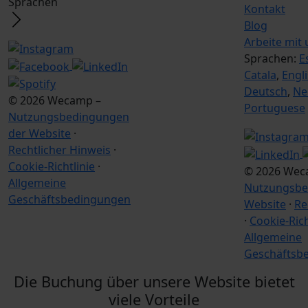
Sprachen
Kontakt
Blog
Arbeite mit 
Sprachen:
E
Catala
,
Engl
Deutsch
,
Ne
© 2026 Wecamp –
Portuguese
Nutzungsbedingungen
der Website
·
Rechtlicher Hinweis
·
Cookie-Richtlinie
·
© 2026 Wec
Allgemeine
Nutzungsbe
Geschäftsbedingungen
Website
·
Re
·
Cookie-Rich
Allgemeine
Geschäftsb
Die Buchung über unsere Website bietet
viele Vorteile