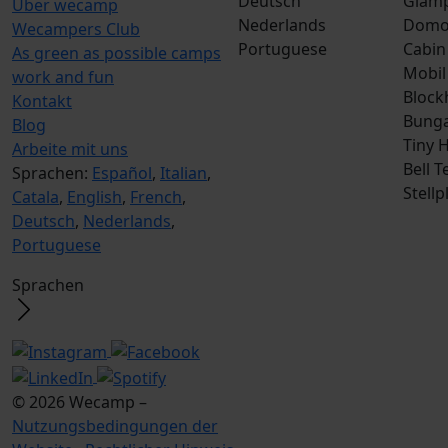
Deutsch
Glamp
Über wecamp
Nederlands
Dom
Wecampers Club
Portuguese
Cabin
As green as possible camps
Mobil
work and fun
Block
Kontakt
Bunga
Blog
Tiny 
Arbeite mit uns
Bell T
Sprachen:
Español
,
Italian
,
Stellp
Catala
,
English
,
French
,
Deutsch
,
Nederlands
,
Portuguese
Sprachen
© 2026 Wecamp –
Nutzungsbedingungen der