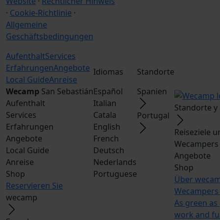
Website
·
Rechtlicher Hinweis
·
Cookie-Richtlinie
·
Allgemeine
Geschäftsbedingungen
Aufenthalt
Services
Erfahrungen
Angebote
Idiomas
Standorte
Local Guide
Anreise
Wecamp
San Sebastián
Español
Spanien
Aufenthalt
Italian
Standorte y
Services
Catala
Portugal
Erfahrungen
English
Reiseziele 
Angebote
French
Wecampers 
Local Guide
Deutsch
Angebote
Anreise
Nederlands
Shop
Shop
Portuguese
Über weca
Reservieren Sie
Wecampers 
wecamp
As green as
work and f