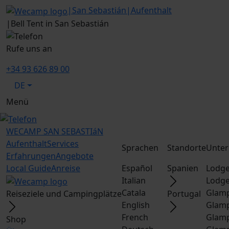
|
San Sebastián
|
Aufenthalt
|
Bell Tent in San Sebastián
Rufe uns an
+34 93 626 89 00
DE
Menü
WECAMP
SAN SEBASTIáN
Aufenthalt
Services
Sprachen
Standorte
Unter
Erfahrungen
Angebote
Local Guide
Anreise
Español
Spanien
Lodge
Italian
Lodge
Catala
Glamp
Reiseziele und Campingplätze
Portugal
English
Glamp
French
Glamp
Shop