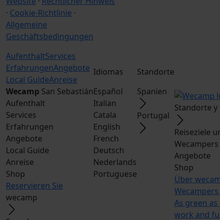
Website
·
Rechtlicher Hinweis
·
Cookie-Richtlinie
·
Allgemeine
Geschäftsbedingungen
Aufenthalt
Services
Erfahrungen
Angebote
Idiomas
Standorte
Local Guide
Anreise
Wecamp
San Sebastián
Español
Spanien
Aufenthalt
Italian
Standorte y
Services
Catala
Portugal
Erfahrungen
English
Reiseziele 
Angebote
French
Wecampers 
Local Guide
Deutsch
Angebote
Anreise
Nederlands
Shop
Shop
Portuguese
Über weca
Reservieren Sie
Wecampers 
wecamp
As green as
work and f