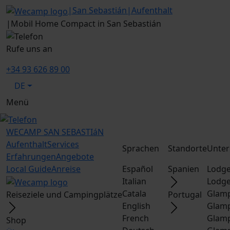
|
San Sebastián
|
Aufenthalt
|
Mobil Home Compact in San Sebastián
Rufe uns an
+34 93 626 89 00
DE
Menü
WECAMP
SAN SEBASTIáN
Aufenthalt
Services
Sprachen
Standorte
Unter
Erfahrungen
Angebote
Local Guide
Anreise
Español
Spanien
Lodge
Italian
Lodge
Catala
Glamp
Reiseziele und Campingplätze
Portugal
English
Glamp
French
Glamp
Shop