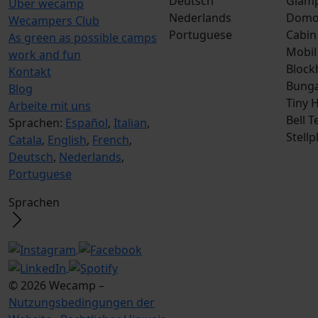
Deutsch
Glamp
Über wecamp
Nederlands
Dom
Wecampers Club
Portuguese
Cabin
As green as possible camps
Mobil
work and fun
Block
Kontakt
Bunga
Blog
Tiny 
Arbeite mit uns
Bell T
Sprachen:
Español
,
Italian
,
Stellp
Catala
,
English
,
French
,
Deutsch
,
Nederlands
,
Portuguese
Sprachen
© 2026 Wecamp –
Nutzungsbedingungen der