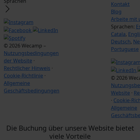
Sprachen
Kontakt
Blog
Arbeite mit 
Sprachen:
E
Catala
,
Engl
Deutsch
,
Ne
© 2026 Wecamp –
Portuguese
Nutzungsbedingungen
der Website
·
Rechtlicher Hinweis
·
Cookie-Richtlinie
·
© 2026 Wec
Allgemeine
Nutzungsbe
Geschäftsbedingungen
Website
·
Re
·
Cookie-Rich
Allgemeine
Geschäftsb
Die Buchung über unsere Website bietet
viele Vorteile