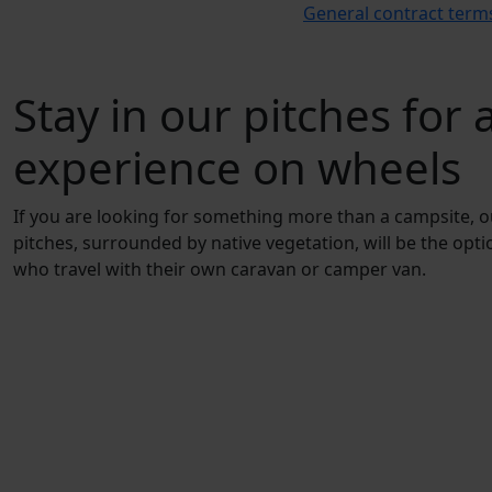
General contract term
Stay in our pitches for 
experience on wheels
I
f
y
o
u
a
r
e
l
o
o
k
i
n
g
f
o
r
s
o
m
e
t
h
i
n
g
m
o
r
e
t
h
a
n
a
c
a
m
p
s
i
t
e
,
o
p
i
t
c
h
e
s
,
s
u
r
r
o
u
n
d
e
d
b
y
n
a
t
i
v
e
v
e
g
e
t
a
t
i
o
n
,
w
i
l
l
b
e
t
h
e
o
p
t
i
w
h
o
t
r
a
v
e
l
w
i
t
h
t
h
e
i
r
o
w
n
c
a
r
a
v
a
n
o
r
c
a
m
p
e
r
v
a
n
.