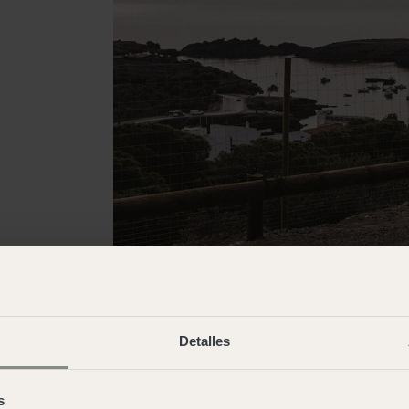
Detalles
 la vivencia de pertenecer
Para una aventura sobre r
te encuentras, para que
de wecamp
son el espacio 
s