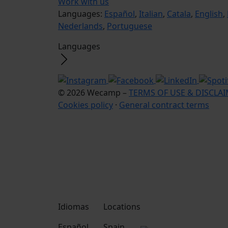
Work with us
Languages:
Español
,
Italian
,
Catala
,
English
,
Nederlands
,
Portuguese
Languages
© 2026 Wecamp –
TERMS OF USE & DISCLA
Cookies policy
·
General contract terms
Idiomas
Locations
Español
Spain