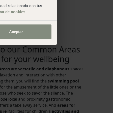
, más una zona de
cidad relacionada con tus
 añadido, todas
ica de cookies
no
para ofrecer
una
orece a un
rrupciones.
Aceptar
to our Common Areas
 for your wellbeing
reas
are v
ersatile and diaphanous
spaces
laxation and interaction with other
g them, you will find the
swimming pool
 for the amusement of the little ones or the
hose who seek to savor the silence. The
se local and proximity gastronomic
ffers a take away service. And
areas for
sure
, facilities for children's
activities and