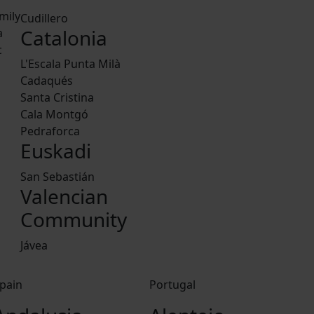
mily
Cudillero
Catalonia
a
c
L'Escala Punta Milà
Cadaqués
Santa Cristina
Cala Montgó
Pedraforca
Euskadi
San Sebastián
Valencian
Community
Jávea
pain
Portugal