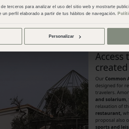
orno y te sientas parte de
acceso a agua y electricidad
de terceros para analizar el uso del sitio web y mostrarte publi
nuestros campsites han sido
lavado. Además, como valor
 un perfil elaborado a partir de tus hábitos de navegación.
Polít
 disfrutes, a tu ritmo, de
ellas, se ubican en un entor
con nuestras
exclusivas
cuidadosamente diseñado 
ravana, autocaravana o
estancia completa
que fav
descanso y confort
sin inte
Personalizar
Book now
Access 
created
Our
Common A
designed for re
travelers. Amon
and solarium
,
relaxation of t
restaurant,
who
proposal also o
sports and lei