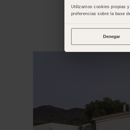
conectes con el ent
Utilizamos cookies propias y 
él. De modo que, 
preferencias sobre la base de
diseñados para que
cada paraje junto 
parcelas para ca
camper van.
Denegar