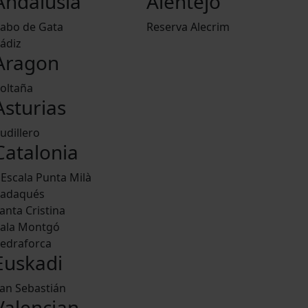
Andalusia
Alentejo
abo de Gata
Reserva Alecrim
ádiz
Aragon
oltaña
Asturias
udillero
Catalonia
'Escala Punta Milà
adaqués
anta Cristina
ala Montgó
edraforca
Euskadi
an Sebastián
Valencian