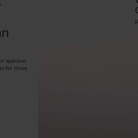
s
J
an
u
r
s
p
a
c
i
o
u
s
o
n
f
o
r
t
h
o
s
e