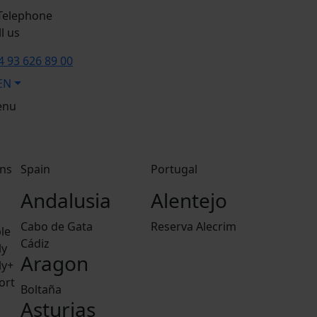
l us
4 93 626 89 00
EN
enu
ns
Spain
Portugal
Andalusia
Alentejo
Cabo de Gata
Reserva Alecrim
le
Cádiz
ly
Aragon
ly+
ort
Boltaña
Asturias