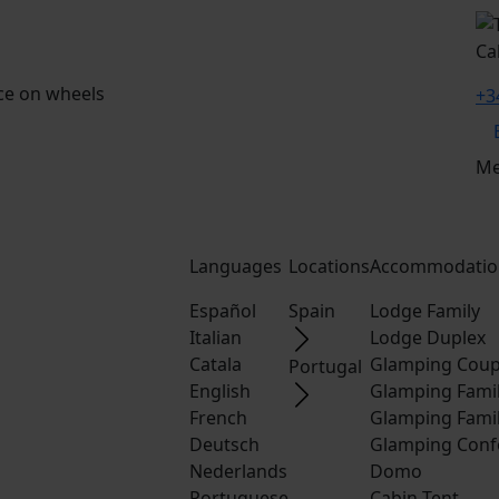
Cal
nce on wheels
+3
M
Languages
Locations
Accommodatio
Español
Spain
Lodge Family
Italian
Lodge Duplex
Catala
Glamping Coup
Portugal
English
Glamping Fami
French
Glamping Fami
Deutsch
Glamping Conf
Nederlands
Domo
Portuguese
Cabin Tent