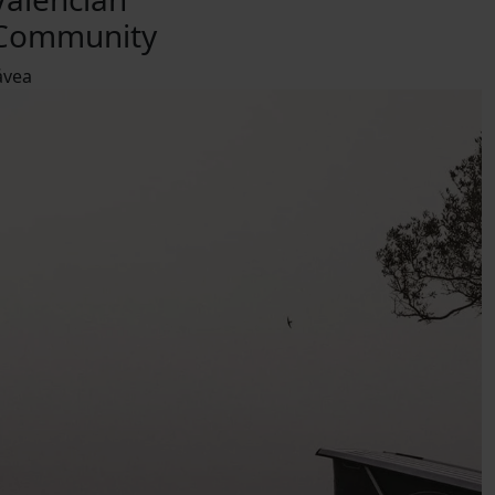
Community
ávea