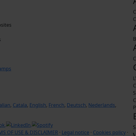
C
C
sites
B
s
C
camps
L
C
S
C
talian
,
Catala
,
English
,
French
,
Deutsch
,
Nederlands
,
P
S
MS OF USE & DISCLAIMER
·
Legal notice
·
Cookies policy
·