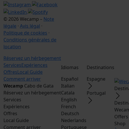
© 2026 Wecamp –
Note
légale
·
Avis légal
·
Politique de cookies
·
Conditions générales de
location
Réservez un hérbegement
Services
Expériences
Idiomas
Destinations
Offres
Local Guide
Comment arriver
Español
Espagne
Wecamp
Cabo de Gata
Italian
Destin
Réservez un hérbegement
Catala
Portugal
Services
English
Destin
Expériences
French
Wecam
Offres
Deutsch
Offers
Local Guide
Nederlands
Shop
Comment arriver
Portuguese