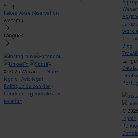
À pro
Shop
Wecam
Faites votre réservation
As gre
wecamp
camps
work a
Langues
Contac
Blog
Travai
Langu
Catala
© 2026 Wecamp –
Note
Deuts
légale
·
Avis légal
·
Portu
Politique de cookies
·
Conditions générales de
location
© 202
légale
Politi
Condit