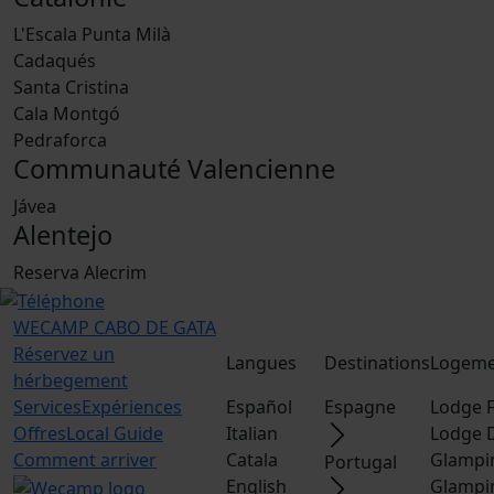
L'Escala Punta Milà
Cadaqués
Santa Cristina
Cala Montgó
Pedraforca
Communauté Valencienne
Jávea
Alentejo
Reserva Alecrim
WECAMP
CABO DE GATA
Réservez un
Langues
Destinations
Logeme
hérbegement
Services
Expériences
Español
Espagne
Lodge F
Offres
Local Guide
Italian
Lodge 
Comment arriver
Catala
Glampi
Portugal
English
Glampi