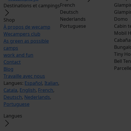
French
Glampi
Destinations et campings
Deutsch
Glampi
Nederlands
Domo
Shop
Portuguese
Cabin t
À propos de wecamp
Mobil 
Wecampers club
Cabaña
As green as possible
Bungal
camps
Tiny H
work and fun
Bell Ten
Contact
Parcell
Blog
Travaille avec nous
Langues:
Español
,
Italian
,
Catala
,
English
,
French
,
Deutsch
,
Nederlands
,
Portuguese
Langues