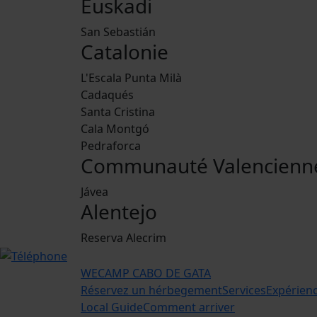
Euskadi
San Sebastián
Catalonie
L'Escala Punta Milà
Cadaqués
Santa Cristina
Cala Montgó
Pedraforca
Communauté Valencienn
Jávea
Alentejo
Reserva Alecrim
WECAMP
CABO DE GATA
Réservez un hérbegement
Services
Expérien
Local Guide
Comment arriver