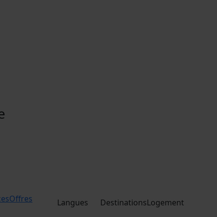
e
ces
Offres
Langues
Destinations
Logement