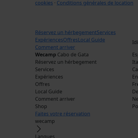
cookies
·
Conditions générales de location
Réservez un hérbegement
Services
Expériences
Offres
Local Guide
Id
Comment arriver
Wecamp
Cabo de Gata
Es
Réservez un hérbegement
It
Services
Ca
Expériences
En
Offres
Fr
Local Guide
De
Comment arriver
Ne
Shop
Po
Faites votre réservation
wecamp
Langues