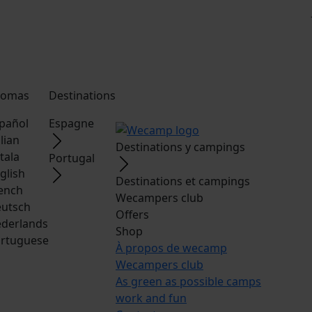
iomas
Destinations
pañol
Espagne
alian
Destinations y campings
tala
Portugal
glish
Destinations et campings
ench
Wecampers club
utsch
Offers
derlands
Shop
rtuguese
À propos de wecamp
Wecampers club
As green as possible camps
work and fun