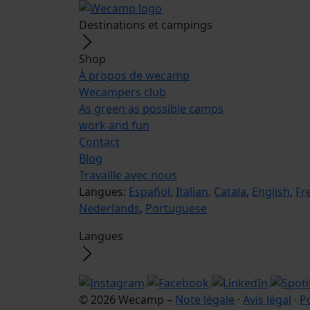
Destinations et campings
Shop
À propos de wecamp
Wecampers club
As green as possible camps
work and fun
Contact
Blog
Travaille avec nous
Langues:
Español
,
Italian
,
Catala
,
English
,
Fr
Nederlands
,
Portuguese
Langues
© 2026 Wecamp –
Note légale
·
Avis légal
·
Po