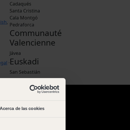
Cadaqués
Santa Cristina
Cala Montgó
ish
,
Pedraforca
Communauté
Valencienne
Jávea
Euskadi
égal
·
San Sebastián
Acerca de las cookies