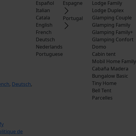
Español
Espagne
Lodge Family
Italian
Lodge Duplex
Catala
Glamping Couple
Portugal
English
Glamping Family
French
Glamping Family+
Deutsch
Glamping Confort
Nederlands
Domo
Portuguese
Cabin tent
Mobil Home Family
Cabaña Madera
Bungalow Basic
Tiny Home
ench
,
Deutsch
,
Bell Tent
Parcelles
litique de