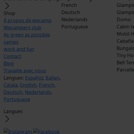
French
Glampi
Deutsch
Glampi
Shop
Nederlands
Domo
À propos de wecamp
Portuguese
Cabin t
Wecampers club
Mobil 
As green as possible
Cabaña
camps
Bungal
work and fun
Tiny H
Contact
Bell Ten
Blog
Parcell
Travaille avec nous
Langues:
Español
,
Italian
,
Catala
,
English
,
French
,
Deutsch
,
Nederlands
,
Portuguese
Langues