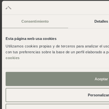
Cadaqués
Pirineos
San Sebastián
Cudillero
Consentimiento
Detalles
Cádiz
Reserva Alecrim
Jávea
Esta página web usa cookies
Pedraforca
Utilizamos cookies propias y de terceros para analizar el uso
L'Escala Punta Milà
con tus preferencias sobre la base de un perfil elaborado a p
cookies
Wecamp
À propos de wecamp
Wecampers club
Aceptar
As green as possible camps
Événements
Salle de presse
Personaliza
Télécharger l'app
Contact