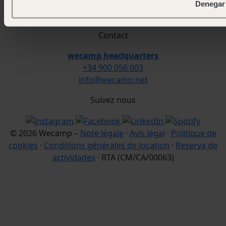
work and fun
Denegar
Travaille avec nous
Contact
wecamp headquarters
+34 900 056 003
info@wecamp.net
Suivez nous
© 2026 Wecamp –
Note légale
·
Avis légal
·
Politique de
cookies
·
Conditions générales de location
·
Reserva de
actividades
· RTA (CM/CA/00063)