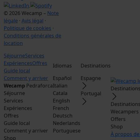
© 2026 Wecamp –
Note
légale
·
Avis légal
·
Politique de cookies
·
Conditions générales de
location
Séjourne
Services
Expériences
Offres
Idiomas
Destinations
Guide local
Comment y arriver
Español
Espagne
Wecamp
Pedraforca
Italian
Destination
Séjourne
Catala
Portugal
Services
English
Destination
Expériences
French
Wecampers 
Offres
Deutsch
Offers
Guide local
Nederlands
Shop
Comment y arriver
Portuguese
À propos d
Shop