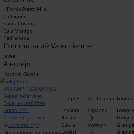
L'Escala Punta Milà
Cadaqués
Santa Cristina
Cala Montgó
Pedraforca
Communauté Valencienne
Jávea
Alentejo
Reserva Alecrim
WECAMP
PEDRAFORCA
Séjourne
Services
Langues
Destinations
Logeme
Expériences
Offres
Guide local
Español
Espagne
Lodge F
Comment y arriver
Italian
Lodge 
Catala
Glampi
Portugal
English
Glampi
Destinations et campings