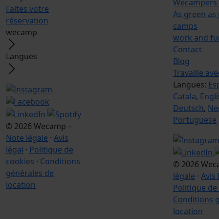
Wecampers 
Faites votre
As green as 
réservation
camps
wecamp
work and fu
Contact
Langues
Blog
Travaille av
Langues:
Es
Catala
,
Engl
Deutsch
,
Ne
Portuguese
© 2026 Wecamp –
Note légale
·
Avis
légal
·
Politique de
cookies
·
Conditions
© 2026 Wec
générales de
légale
·
Avis 
location
Politique de
Conditions 
location