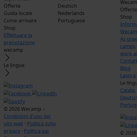
Wecamp
Offerte
Deutsch
Offerte
Guida locale
Nederlands
Shop
Come arrivare
Portuguese
Inform
Shop
Wecamp
Effettuare la
As gree
prenotazione
camps
wecamp
work a
Contat
Le lingue
Blog
Lavora
Le ling
Catala
,
Deutsc
Portug
© 2026 Wecamp –
Condizioni d'uso del
sito web
·
Politica sulla
privacy
·
Politica sui
© 2026