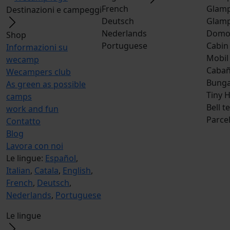
French
Glamp
Destinazioni e campeggi
Deutsch
Glamp
Nederlands
Dom
Shop
Portuguese
Cabin
Informazioni su
Mobil
wecamp
Caba
Wecampers club
Bunga
As green as possible
Tiny 
camps
Bell t
work and fun
Parce
Contatto
Blog
Lavora con noi
Le lingue:
Español
,
Italian
,
Catala
,
English
,
French
,
Deutsch
,
Nederlands
,
Portuguese
Le lingue