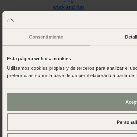
work and fun
Lavora con noi
Contatto
Consentimiento
Detal
wecamp headquarters
+34 900 056 003
info@wecamp.net
Esta página web usa cookies
Seguiteci su
Utilizamos cookies propias y de terceros para analizar el uso
preferencias sobre la base de un perfil elaborado a partir de
© 2026 Wecamp –
Condizioni d'uso del sito web
·
Politica sulla privacy
·
Politica sui Cookie
·
Condizioni
generali di contratto
·
Riserva di attività
· RTA
Acep
(CM/CA/00063)
Personali