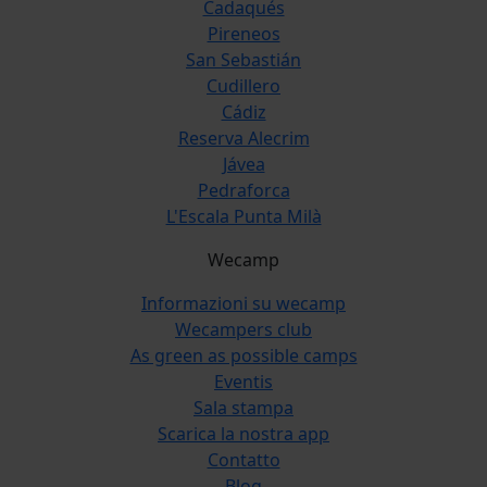
Cadaqués
Pireneos
San Sebastián
Cudillero
Cádiz
Reserva Alecrim
Jávea
Pedraforca
L'Escala Punta Milà
Wecamp
Informazioni su wecamp
Wecampers club
As green as possible camps
Eventis
Sala stampa
Scarica la nostra app
Contatto
Blog