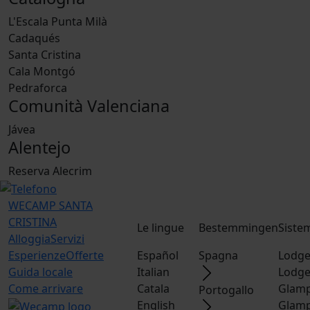
L'Escala Punta Milà
Cadaqués
Santa Cristina
Cala Montgó
Pedraforca
Comunità Valenciana
Jávea
Alentejo
Reserva Alecrim
WECAMP
SANTA
CRISTINA
Le lingue
Bestemmingen
Siste
Alloggia
Servizi
Esperienze
Offerte
Español
Spagna
Lodge
Guida locale
Italian
Lodge
Come arrivare
Catala
Glamp
Portogallo
English
Glamp