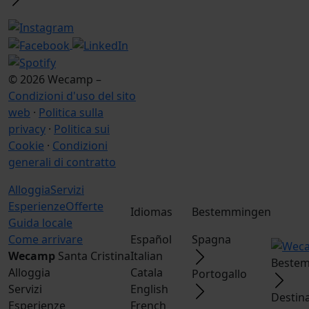
© 2026 Wecamp –
Condizioni d'uso del sito
web
·
Politica sulla
privacy
·
Politica sui
Cookie
·
Condizioni
generali di contratto
Alloggia
Servizi
Esperienze
Offerte
Idiomas
Bestemmingen
Guida locale
Come arrivare
Español
Spagna
Wecamp
Santa Cristina
Italian
Bestem
Alloggia
Catala
Portogallo
Servizi
English
Destin
Esperienze
French