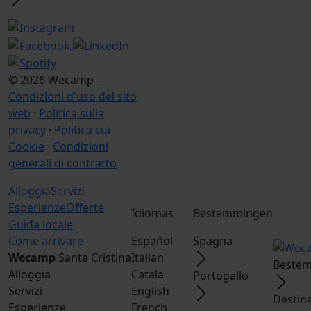
© 2026 Wecamp –
Condizioni d'uso del sito
web
·
Politica sulla
privacy
·
Politica sui
Cookie
·
Condizioni
generali di contratto
Alloggia
Servizi
Esperienze
Offerte
Idiomas
Bestemmingen
Guida locale
Come arrivare
Español
Spagna
Wecamp
Santa Cristina
Italian
Bestem
Alloggia
Catala
Portogallo
Servizi
English
Destin
Esperienze
French