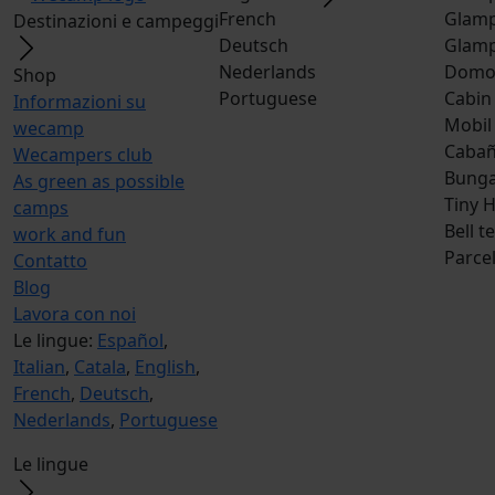
French
Glamp
Destinazioni e campeggi
Deutsch
Glamp
Nederlands
Dom
Shop
Portuguese
Cabin
Informazioni su
Mobil
wecamp
Caba
Wecampers club
Bunga
As green as possible
Tiny 
camps
Bell t
work and fun
Parce
Contatto
Blog
Lavora con noi
Le lingue:
Español
,
Italian
,
Catala
,
English
,
French
,
Deutsch
,
Nederlands
,
Portuguese
Le lingue