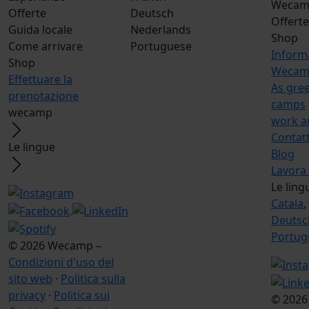
Wecamp
Offerte
Deutsch
Offerte
Guida locale
Nederlands
Shop
Come arrivare
Portuguese
Inform
Shop
Wecamp
Effettuare la
As gree
prenotazione
camps
wecamp
work a
Contat
Le lingue
Blog
Lavora
Le ling
Catala
,
Deutsc
Portug
© 2026 Wecamp –
Condizioni d'uso del
sito web
·
Politica sulla
privacy
·
Politica sui
© 2026