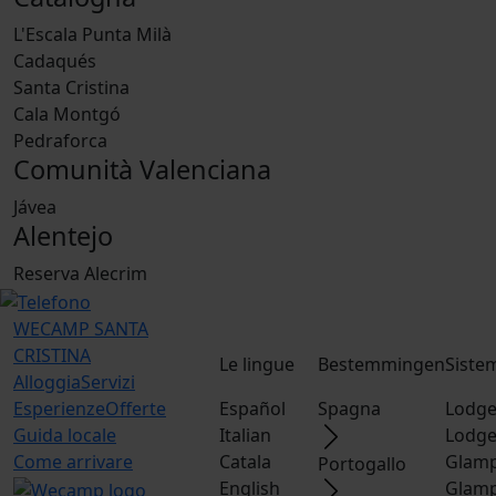
L'Escala Punta Milà
Cadaqués
Santa Cristina
Cala Montgó
Pedraforca
Comunità Valenciana
Jávea
Alentejo
Reserva Alecrim
WECAMP
SANTA
CRISTINA
Le lingue
Bestemmingen
Siste
Alloggia
Servizi
Esperienze
Offerte
Español
Spagna
Lodge
Guida locale
Italian
Lodge
Come arrivare
Catala
Glamp
Portogallo
English
Glamp