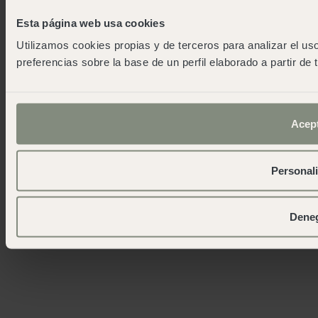
Contatto
Esta página web usa cookies
wecamp headquarters
Utilizamos cookies propias y de terceros para analizar el uso
+34 900 056 003
preferencias sobre la base de un perfil elaborado a partir de
info@wecamp.net
Seguiteci su
Acep
© 2026 Wecamp –
Condizioni d'uso del sito web
·
Politica sulla privacy
·
Politica sui Cookie
·
Condizioni
Personali
generali di contratto
·
Riserva di attività
· RTA
(CM/CA/00063)
Dene