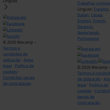
Línguas
Trabalhar conno
Línguas:
Español
,
Italian
,
Catala
,
English
,
French
,
Deutsch
,
Nederlands
,
Portuguese
© 2026 Wecamp –
Termos e
condições de
utilização
·
Aviso
legal
·
Política de
© 2026 Wecamp 
cookies
·
Termos e condiç
Condições gerais
de utilização
·
Avi
de contratação
legal
·
Política de
cookies
·
Condiçõ
gerais de
contratação