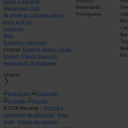
Deutsch
Gla
Sobre o wecamp
Nederlands
Do
Wecampers club
Portuguese
Cab
As green as possible camps
Mob
work and fun
Ca
Contacto
Bun
Blog
Tin
Trabalhar connosco
Bel
Línguas:
Español
,
Italian
,
Catala
,
Par
English
,
French
,
Deutsch
,
Nederlands
,
Portuguese
Línguas
© 2026 Wecamp –
Termos e
condições de utilização
·
Aviso
legal
·
Política de cookies
·