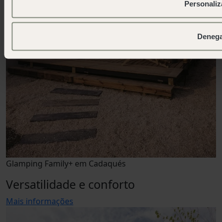
Personaliz
Deneg
Glamping Family+ em Cadaqués
Versatilidade e conforto
Mais informações