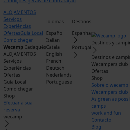
Condições gerais de contratação
ALOJAMENTOS
Serviços
Idiomas
Destinos
Experiências
Ofertas
Guia Local
Español
Espanha
Como chegar
Italian
Destinos y campi
Wecamp
Cadaqués
Catala
Portugal
ALOJAMENTOS
English
Destinos e camp
Serviços
French
Wecampers club
Experiências
Deutsch
Ofertas
Ofertas
Nederlands
Shop
Guia Local
Portuguese
Sobre o wecamp
Como chegar
Wecampers club
Shop
As green as possi
Efetuar a sua
camps
reserva
work and fun
wecamp
Contacto
Blog