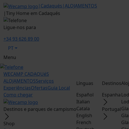
|
Cadaqués
|
ALOJAMENTOS
|
Tiny Home em Cadaqués
Ligue-nos para
+34 93 626 89 00
PT
Menu
WECAMP
CADAQUéS
ALOJAMENTOS
Serviços
Línguas
Destinos
Alo
Experiências
Ofertas
Guia Local
Como chegar
Español
Espanha
Lod
Italian
Lod
Catala
Gla
Destinos e parques de campismo
Portugal
English
Gla
French
Gla
Shop