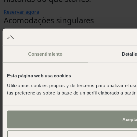
Reservar agora
Acomodações singulares
Se decidirá vir sem crianças, é uma saída com amigos
ou se viajarem de furgão, temos outras opções para
você.
Consentimiento
Detall
Todos
Alojamento singular
Esta página web usa cookies
Utilizamos cookies propias y de terceros para analizar el uso
tus preferencias sobre la base de un perfil elaborado a parti
Acepta