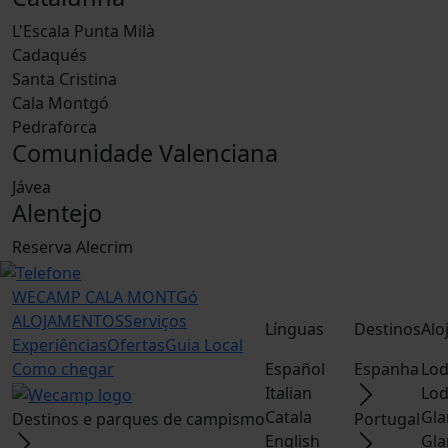
L'Escala Punta Milà
Cadaqués
Santa Cristina
Cala Montgó
Pedraforca
Comunidade Valenciana
Jávea
Alentejo
Reserva Alecrim
WECAMP
CALA MONTGó
ALOJAMENTOS
Serviços
Línguas
Destinos
Alo
Experiências
Ofertas
Guia Local
Como chegar
Español
Espanha
Lod
Italian
Lod
Catala
Gla
Destinos e parques de campismo
Portugal
English
Gla