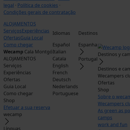
legal
·
Política de cookies
·
Condições gerais de contratação
ALOJAMENTOS
Serviços
Experiências
Idiomas
Destinos
Ofertas
Guia Local
Como chegar
Español
Espanha
Wecamp
Cala Montgó
Italian
Destinos y ca
ALOJAMENTOS
Catala
Portugal
Serviços
English
Destinos e ca
Experiências
French
Wecampers cl
Ofertas
Deutsch
Ofertas
Guia Local
Nederlands
Shop
Como chegar
Portuguese
Sobre o weca
Shop
Wecampers cl
Efetuar a sua reserva
As green as po
wecamp
camps
work and fun
Línguas