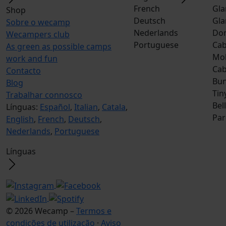
French
Gla
Shop
Deutsch
Gla
Sobre o wecamp
Nederlands
Do
Wecampers club
Portuguese
Cab
As green as possible camps
Mob
work and fun
Ca
Contacto
Bun
Blog
Tin
Trabalhar connosco
Bel
Línguas:
Español
,
Italian
,
Catala
,
Par
English
,
French
,
Deutsch
,
Nederlands
,
Portuguese
Línguas
© 2026 Wecamp –
Termos e
condições de utilização
·
Aviso