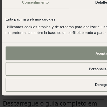
para desfrutar das melhores vistas da
Consentimiento
Detall
Costa Brava.
Baixe o app
Esta página web usa cookies
Utilizamos cookies propias y de terceros para analizar el uso
tus preferencias sobre la base de un perfil elaborado a parti
Acepta
Personaliz
Deneg
Descarregue o guia completo em