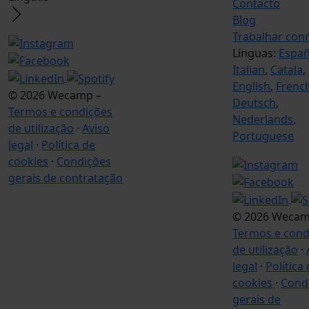
Contacto
Blog
Trabalhar con
Línguas:
Españ
Italian
,
Catala
,
English
,
Frenc
© 2026 Wecamp –
Deutsch
,
Termos e condições
Nederlands
,
de utilização
·
Aviso
Portuguese
legal
·
Política de
cookies
·
Condições
gerais de contratação
© 2026 Wecam
Termos e cond
de utilização
·
legal
·
Política
cookies
·
Cond
gerais de