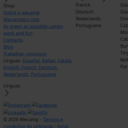
French
Gla
Shop
Deutsch
Gla
Sobre o wecamp
Nederlands
Do
Wecampers club
Portuguese
Cab
As green as possible camps
Mob
work and fun
Ca
Contacto
Bun
Blog
Tin
Trabalhar connosco
Bel
Línguas:
Español
,
Italian
,
Catala
,
Par
English
,
French
,
Deutsch
,
Nederlands
,
Portuguese
Línguas
© 2026 Wecamp –
Termos e
condições de utilização
·
Aviso