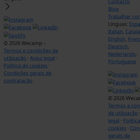
Contacto
Blog
Trabalhar co
Línguas:
Espa
Italian
,
Catala
English
,
Fren
© 2026 Wecamp –
Deutsch
,
Termos e condições de
Nederlands
,
utilização
·
Aviso legal
·
Portuguese
Política de cookies
·
Condições gerais de
contratação
© 2026 Weca
Termos e con
de utilização
legal
·
Polític
cookies
·
Con
gerais de