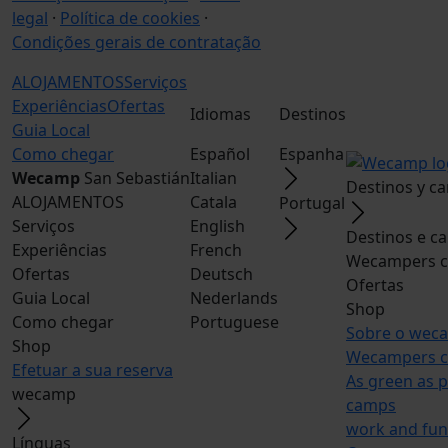
legal
·
Política de cookies
·
Condições gerais de contratação
ALOJAMENTOS
Serviços
Experiências
Ofertas
Idiomas
Destinos
Guia Local
Como chegar
Español
Espanha
Wecamp
San Sebastián
Italian
Destinos y c
ALOJAMENTOS
Catala
Portugal
Serviços
English
Destinos e c
Experiências
French
Wecampers c
Ofertas
Deutsch
Ofertas
Guia Local
Nederlands
Shop
Como chegar
Portuguese
Sobre o wec
Shop
Wecampers c
Efetuar a sua reserva
As green as p
wecamp
camps
work and fun
Línguas