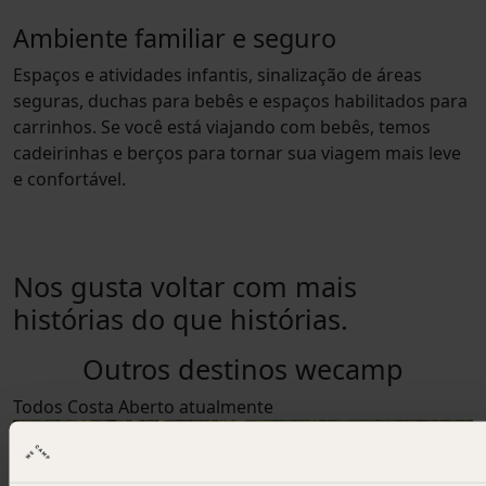
Ambiente familiar e seguro
Espaços e atividades infantis, sinalização de áreas
seguras, duchas para bebês e espaços habilitados para
carrinhos. Se você está viajando com bebês, temos
cadeirinhas e berços para tornar sua viagem mais leve
e confortável.
Nos gusta voltar com mais
histórias do que histórias.
Outros destinos wecamp
Todos
Costa
Aberto atualmente