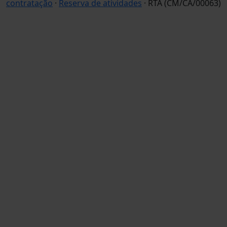
contratação
·
Reserva de atividades
· RTA (CM/CA/00063)