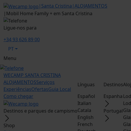
|
Santa Cristina
|
ALOJAMENTOS
|
Mobil Home Family + em Santa Cristina
Ligue-nos para
+34 93 626 89 00
PT
Menu
WECAMP
SANTA CRISTINA
ALOJAMENTOS
Serviços
Línguas
Destinos
Alo
Experiências
Ofertas
Guia Local
Como chegar
Español
Espanha
Lod
Italian
Lod
Catala
Gla
Destinos e parques de campismo
Portugal
English
Gla
French
Gla
Shop