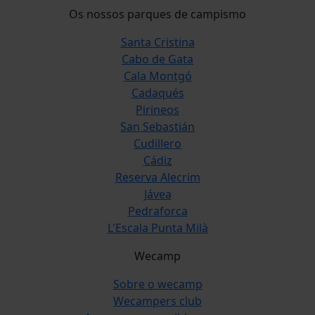
Os nossos parques de campismo
Santa Cristina
Cabo de Gata
Cala Montgó
Cadaqués
Pirineos
San Sebastián
Cudillero
Cádiz
Reserva Alecrim
Jávea
Pedraforca
L'Escala Punta Milà
Wecamp
Sobre o wecamp
Wecampers club