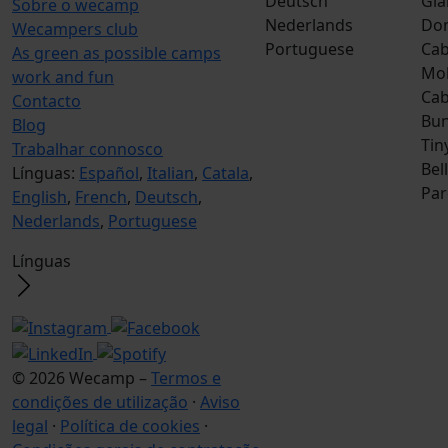
Deutsch
Gla
Sobre o wecamp
Nederlands
Do
Wecampers club
Portuguese
Cab
As green as possible camps
Mob
work and fun
Ca
Contacto
Bun
Blog
Tin
Trabalhar connosco
Bel
Línguas:
Español
,
Italian
,
Catala
,
Par
English
,
French
,
Deutsch
,
Nederlands
,
Portuguese
Línguas
© 2026 Wecamp –
Termos e
condições de utilização
·
Aviso
legal
·
Política de cookies
·