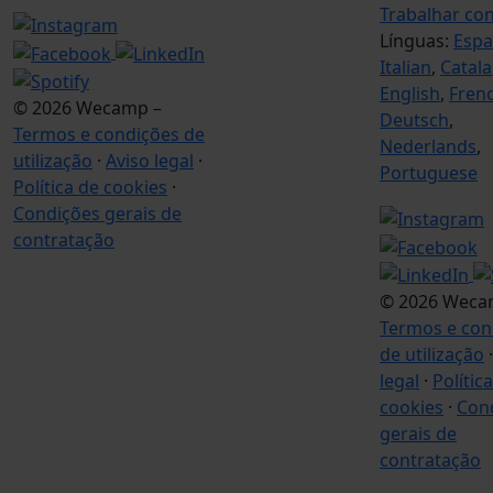
Trabalhar co
Línguas:
Espa
Italian
,
Catala
English
,
Fren
© 2026 Wecamp –
Deutsch
,
Termos e condições de
Nederlands
,
utilização
·
Aviso legal
·
Portuguese
Política de cookies
·
Condições gerais de
contratação
© 2026 Weca
Termos e con
de utilização
legal
·
Polític
cookies
·
Con
gerais de
contratação