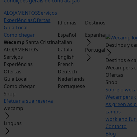
Condições gerais de contratação
ALOJAMENTOS
Serviços
Experiências
Ofertas
Idiomas
Destinos
Guia Local
Como chegar
Español
Espanha
Wecamp
Santa Cristina
Italian
Destinos y c
ALOJAMENTOS
Catala
Portugal
Serviços
English
Destinos e c
Experiências
French
Wecampers c
Ofertas
Deutsch
Ofertas
Guia Local
Nederlands
Shop
Como chegar
Portuguese
Sobre o wec
Shop
Wecampers c
Efetuar a sua reserva
As green as p
wecamp
camps
work and fun
Línguas
Contacto
Blog