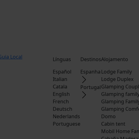
Guia Local
Línguas
Destinos
Alojamento
Español
Espanha
Lodge Family
Italian
Lodge Duplex
Catala
Glamping Coup
Portugal
English
Glamping famil
French
Glamping Famil
Deutsch
Glamping Comf
Nederlands
Domo
Portuguese
Cabin tent
Mobil Home Fam
Cabaña Madera