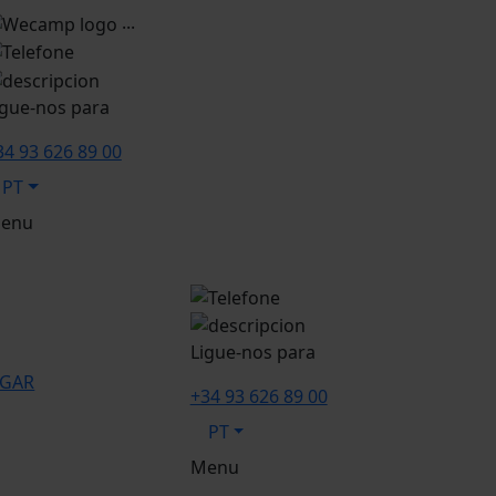
...
igue-nos para
34 93 626 89 00
PT
enu
Ligue-nos para
GAR
+34 93 626 89 00
PT
Menu