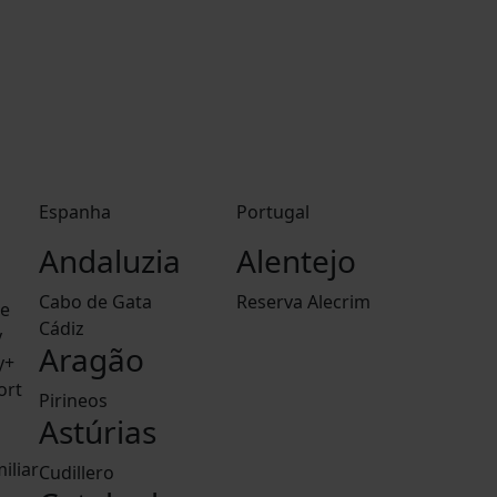
Espanha
Portugal
Andaluzia
Alentejo
Cabo de Gata
Reserva Alecrim
le
Cádiz
y
Aragão
y+
ort
Pirineos
Astúrias
iliar
Cudillero