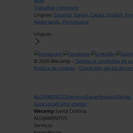
Blog
Trabalhar connosco
Línguas:
Español
,
Italian
,
Catala
,
English
,
Fre
Nederlands
,
Portuguese
Línguas
© 2026 Wecamp –
Termos e condições de ut
Política de cookies
·
Condições gerais de co
ALOJAMENTOS
Serviços
Experiências
Ofertas
Guia Local
Como chegar
Wecamp
Santa Cristina
ALOJAMENTOS
Serviços
Experiências