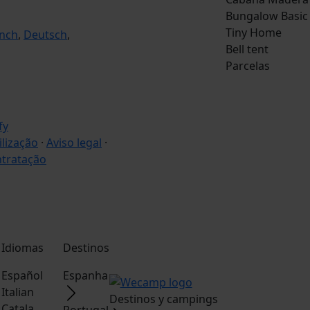
Bungalow Basic
Tiny Home
nch
,
Deutsch
,
Bell tent
Parcelas
ilização
·
Aviso legal
·
ntratação
Idiomas
Destinos
Español
Espanha
Italian
Destinos y campings
Catala
Portugal