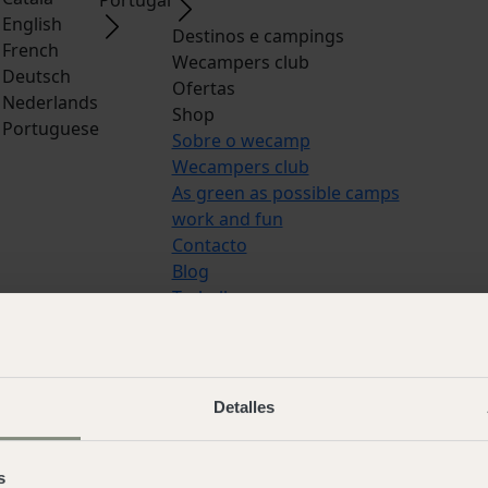
English
Destinos e campings
French
Wecampers club
Deutsch
Ofertas
Nederlands
Shop
Portuguese
Sobre o wecamp
Wecampers club
As green as possible camps
work and fun
Contacto
Blog
Trabalhar connosco
Línguas:
Español
,
Italian
,
Catala
,
Engli
French
,
Deutsch
,
Nederlands
,
Portugu
Detalles
© 2026 Wecamp –
Termos e condições
utilização
·
Aviso legal
·
Política de coo
s