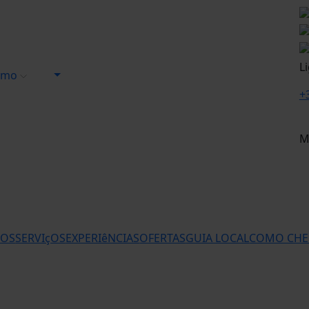
L
ismo
+
M
TOS
SERVIçOS
EXPERIêNCIAS
OFERTAS
GUIA LOCAL
COMO CHE