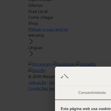
Ofertas
Guia Local
Como chegar
Shop
Efetuar a sua reserva
wecamp
Línguas
© 2026 Wecamp –
Termos e condições de
utilização
·
Aviso legal
·
Política de cookies
·
Condições gerais de contratação
Consentimiento
Esta página web usa cookie