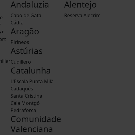
Andaluzia
Alentejo
Cabo de Gata
Reserva Alecrim
le
Cádiz
y
Aragão
y+
ort
Pirineos
Astúrias
iliar
Cudillero
Catalunha
L'Escala Punta Milà
Cadaqués
Santa Cristina
Cala Montgó
Pedraforca
Comunidade
Valenciana