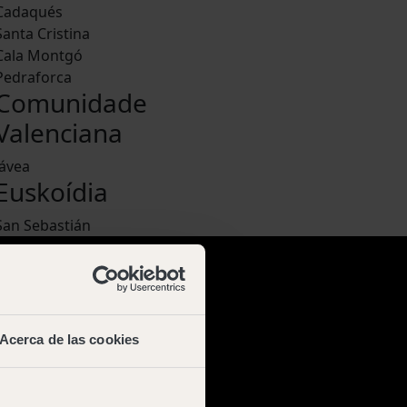
Cadaqués
Santa Cristina
Cala Montgó
Pedraforca
Comunidade
Valenciana
Jávea
Euskoídia
San Sebastián
Acerca de las cookies