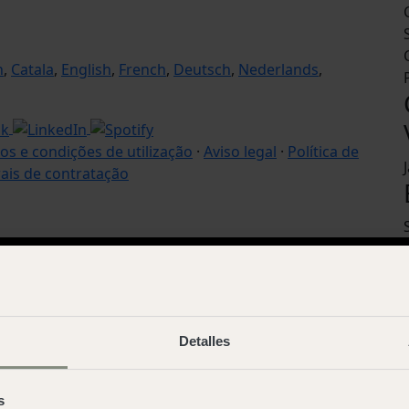
n
,
Catala
,
English
,
French
,
Deutsch
,
Nederlands
,
os e condições de utilização
·
Aviso legal
·
Política de
ais de contratação
Detalles
s