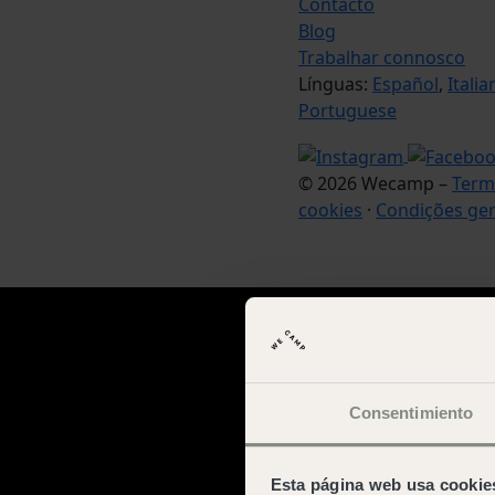
Contacto
Blog
Trabalhar connosco
Línguas:
Español
,
Italia
Portuguese
© 2026 Wecamp –
Term
cookies
·
Condições ger
Consentimiento
Esta página web usa cookie