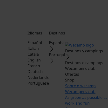
Idiomas
Destinos
Español
Espanha
Italian
Destinos y campings
Catala
Portugal
English
Destinos e campings
French
Wecampers club
Deutsch
Ofertas
Nederlands
Shop
Portuguese
Sobre o wecamp
Wecampers club
As green as possible c
work and fun