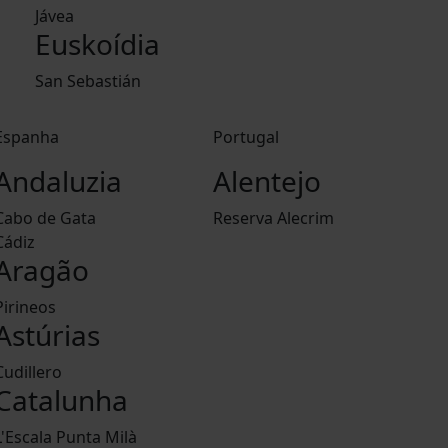
Jávea
Euskoídia
San Sebastián
Espanha
Portugal
Andaluzia
Alentejo
Cabo de Gata
Reserva Alecrim
Cádiz
Aragão
Pirineos
Astúrias
Cudillero
Catalunha
L'Escala Punta Milà