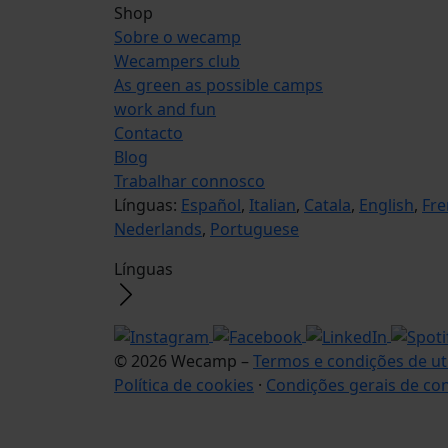
Shop
Sobre o wecamp
Wecampers club
As green as possible camps
work and fun
Contacto
Blog
Trabalhar connosco
Línguas:
Español
,
Italian
,
Catala
,
English
,
Fre
Nederlands
,
Portuguese
Línguas
© 2026 Wecamp –
Termos e condições de ut
Política de cookies
·
Condições gerais de co