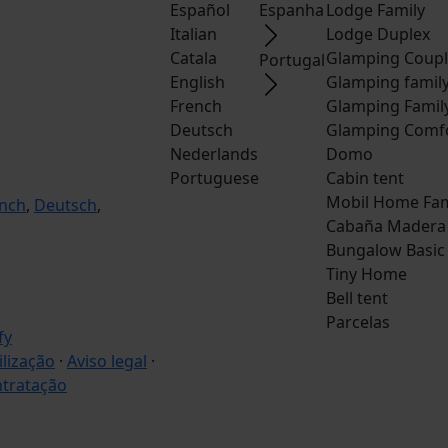
Español
Espanha
Lodge Family
Italian
Lodge Duplex
Catala
Glamping Coup
Portugal
English
Glamping famil
French
Glamping Famil
Deutsch
Glamping Comf
Nederlands
Domo
Portuguese
Cabin tent
Mobil Home Fam
nch
,
Deutsch
,
Cabaña Madera
Bungalow Basic
Tiny Home
Bell tent
Parcelas
ilização
·
Aviso legal
·
ntratação