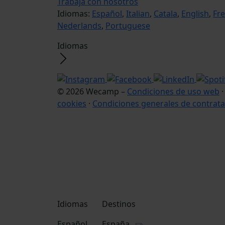
Trabaja con nosotros
Idiomas:
Español
,
Italian
,
Catala
,
English
,
Fr
Nederlands
,
Portuguese
Idiomas
© 2026 Wecamp –
Condiciones de uso web
cookies
·
Condiciones generales de contrata
Idiomas
Destinos
Español
España