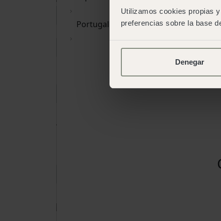
Utilizamos cookies propias y 
preferencias sobre la base de
Portugal
Denegar
Borrar fechas
Adultos
15 años o más
Niños
De 2 a 14 años
Reservar
Reservar