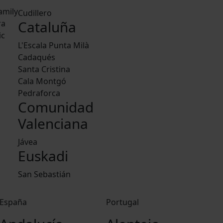
amily
Cudillero
Cataluña
ra
ic
L'Escala Punta Milà
Cadaqués
Santa Cristina
Cala Montgó
Pedraforca
Comunidad
Valenciana
Jávea
Euskadi
San Sebastián
España
Portugal