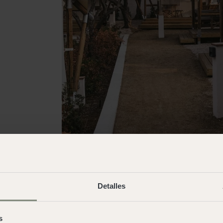
Detalles
Andalucía
s