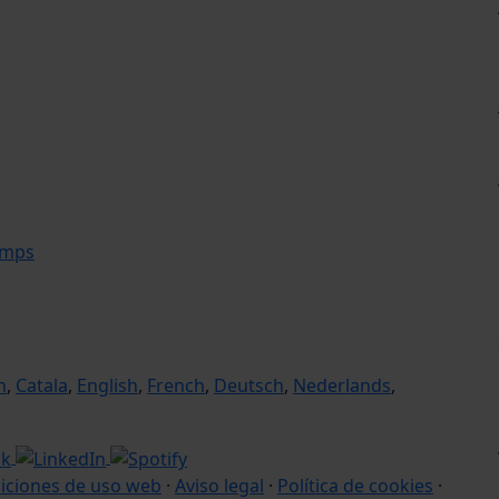
amps
n
,
Catala
,
English
,
French
,
Deutsch
,
Nederlands
,
iciones de uso web
·
Aviso legal
·
Política de cookies
·