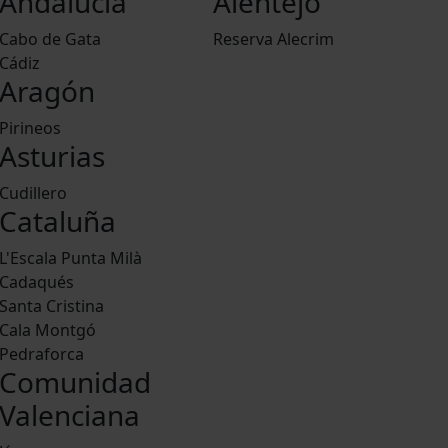
Andalucía
Alentejo
Cabo de Gata
Reserva Alecrim
Cádiz
Aragón
Pirineos
Asturias
Cudillero
Cataluña
L'Escala Punta Milà
Cadaqués
Santa Cristina
Cala Montgó
Pedraforca
Comunidad
Valenciana