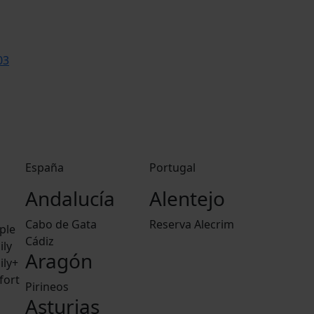
03
España
Portugal
Andalucía
Alentejo
Cabo de Gata
Reserva Alecrim
ple
Cádiz
ily
Aragón
ily+
fort
Pirineos
Asturias