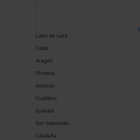
Destino
Andalucía
V
Cabo de Gata
Cádiz
Aragón
Pirineos
Asturias
Cudillero
Euskadi
San Sebastián
Cataluña