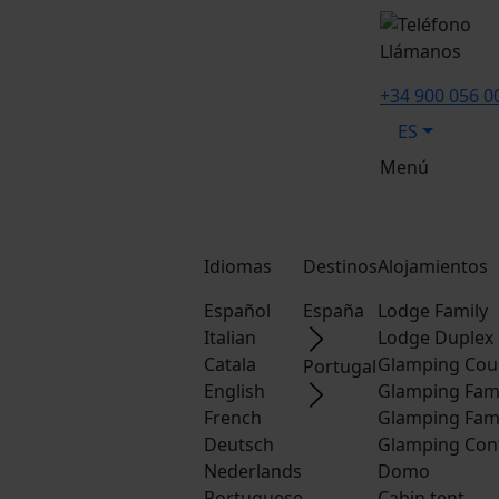
Llámanos
+34 900 056 0
ES
Menú
Idiomas
Destinos
Alojamientos
Español
España
Lodge Family
Italian
Lodge Duplex
Catala
Glamping Cou
Portugal
English
Glamping Fam
French
Glamping Fam
Deutsch
Glamping Con
Nederlands
Domo
Portuguese
Cabin tent