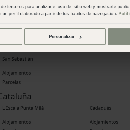
de terceros para analizar el uso del sitio web y mostrarte publi
Cabo de Gata
Cádiz
 un perfil elaborado a partir de tus hábitos de navegación.
Polít
Alojamientos
Alojamientos
Parcelas
Personalizar
Euskadi
San Sebastián
Alojamientos
Parcelas
Cataluña
L'Escala Punta Milà
Cadaqués
Alojamientos
Alojamientos