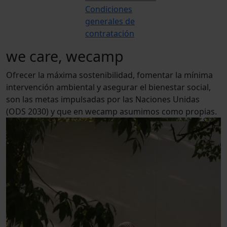
Condiciones
generales de
contratación
we care, wecamp
O
f
r
e
c
e
r
l
a
m
á
x
i
m
a
s
o
s
t
e
n
i
b
i
l
i
d
a
d
,
f
o
m
e
n
t
a
r
l
a
m
í
n
i
m
a
i
n
t
e
r
v
e
n
c
i
ó
n
a
m
b
i
e
n
t
a
l
y
a
s
e
g
u
r
a
r
e
l
b
i
e
n
e
s
t
a
r
s
o
c
i
a
l
,
s
o
n
l
a
s
m
e
t
a
s
i
m
p
u
l
s
a
d
a
s
p
o
r
l
a
s
N
a
c
i
o
n
e
s
U
n
i
d
a
s
(
O
D
S
2
0
3
0
)
y
q
u
e
e
n
w
e
c
a
m
p
a
s
u
m
i
m
o
s
c
o
m
o
p
r
o
p
i
a
s
.