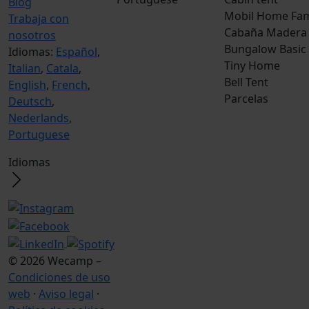
Blog
Mobil Home Fam
Trabaja con
Cabaña Madera
nosotros
Bungalow Basic
Idiomas:
Español
,
Tiny Home
Italian
,
Catala
,
Bell Tent
English
,
French
,
Parcelas
Deutsch
,
Nederlands
,
Portuguese
Idiomas
© 2026 Wecamp –
Condiciones de uso
web
·
Aviso legal
·