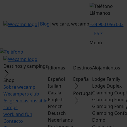
Llámanos
|
Blog
|
we care, wecamp
+34 900 056 003
ES
Menú
Destinos y campings
Idiomas
Destinos
Alojamientos
Español
España
Lodge Family
Shop
Italian
Lodge Duplex
Sobre wecamp
Catala
Glamping Coupl
Portugal
Wecampers club
English
Glamping Famil
As green as possible
French
Glamping Famil
camps
Deutsch
Glamping Confo
work and fun
Nederlands
Domo
Contacto
Portuguese
Cabin tent