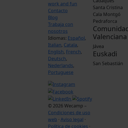
Cadaqués
work and fun
Santa Cristina
Contacto
Cala Montgó
Blog
Pedraforca
Trabaja con
Comunida
nosotros
Valenciana
Idiomas:
Español
,
Italian
,
Catala
,
Jávea
English
,
French
,
Euskadi
Deutsch
,
San Sebastián
Nederlands
,
Portuguese
© 2026 Wecamp –
Condiciones de uso
web
·
Aviso legal
·
Política de cookies
·