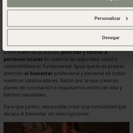
Las personas que forman parte de nuestro equipo son
la pieza clave para el éxito de nuestros propósitos. Por
Personalizar
eso,
promovemos los principios y derechos laborales
de nuestros trabajadores en todas sus posiciones.
Porque juntos e involucrados es nuestra manera de
Denegar
lograr todos nuestros retos.
Entre nuestras prácticas
, priorizar y formar a
personas locales
en materia de seguridad, salud y
sostenibilidad es fundamental. Igual que lo es prestar
atención
al bienestar
profesional y personal de todos
nuestros colaboradores. Razón por la que creamos
planes de conciliación e impulsamos estilos de vida y
hábitos saludables.
Para que juntos, sea posible crear una comunidad que
abraza el bienestar sin interrupciones.