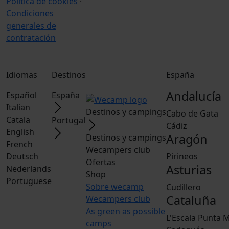
Política de cookies
·
Condiciones
generales de
contratación
Idiomas
Destinos
España
Andalucía
Español
España
Italian
Destinos y campings
Cabo de Gata
Catala
Portugal
Cádiz
English
Aragón
Destinos y campings
French
Wecampers club
Deutsch
Pirineos
Ofertas
Asturias
Nederlands
Shop
Portuguese
Sobre wecamp
Cudillero
Cataluña
Wecampers club
As green as possible
L'Escala Punta M
camps