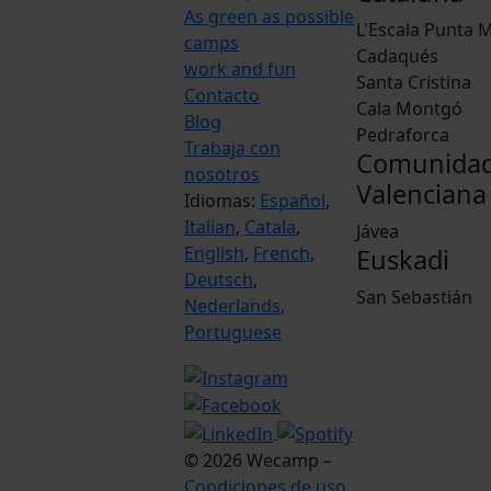
As green as possible
L'Escala Punta M
camps
Cadaqués
work and fun
Santa Cristina
Contacto
Cala Montgó
Blog
Pedraforca
Trabaja con
Comunida
nosotros
Valenciana
Idiomas:
Español
,
Italian
,
Catala
,
Jávea
English
,
French
,
Euskadi
Deutsch
,
San Sebastián
Nederlands
,
Portuguese
© 2026 Wecamp –
Condiciones de uso