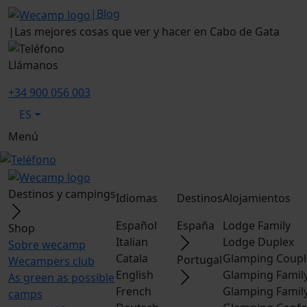
|
Blog
|
Las mejores cosas que ver y hacer en Cabo de Gata
Llámanos
+34 900 056 003
ES
Menú
Destinos y campings
Idiomas
Destinos
Alojamientos
Español
España
Lodge Family
Shop
Italian
Lodge Duplex
Sobre wecamp
Catala
Glamping Coupl
Portugal
Wecampers club
English
Glamping Famil
As green as possible
French
Glamping Famil
camps