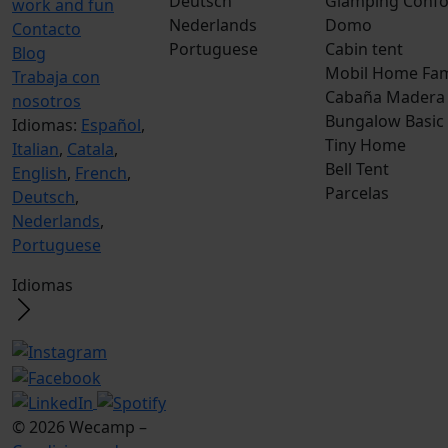
Deutsch
Glamping Confo
work and fun
Nederlands
Domo
Contacto
Portuguese
Cabin tent
Blog
Mobil Home Fam
Trabaja con
Cabaña Madera
nosotros
Bungalow Basic
Idiomas:
Español
,
Tiny Home
Italian
,
Catala
,
Bell Tent
English
,
French
,
Parcelas
Deutsch
,
Nederlands
,
Portuguese
Idiomas
© 2026 Wecamp –