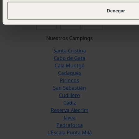
y sostenibilidad.
Denegar
Nuestros Campings
Santa Cristina
Cabo de Gata
Cala Montgó
Cadaqués
Pirineos
San Sebastián
Cudillero
Cádiz
Reserva Alecrim
Jávea
Pedraforca
L'Escala Punta Milà