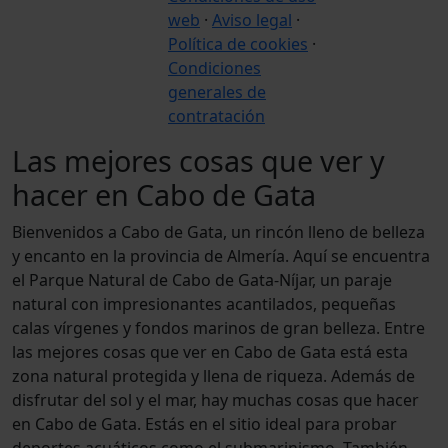
web
·
Aviso legal
·
Política de cookies
·
Condiciones
generales de
contratación
Las mejores cosas que ver y
hacer en Cabo de Gata
B
i
e
n
v
e
n
i
d
o
s
a
C
a
b
o
d
e
G
a
t
a
,
u
n
r
i
n
c
ó
n
l
l
e
n
o
d
e
b
e
l
l
e
z
a
y
e
n
c
a
n
t
o
e
n
l
a
p
r
o
v
i
n
c
i
a
d
e
A
l
m
e
r
í
a
.
A
q
u
í
s
e
e
n
c
u
e
n
t
r
a
e
l
P
a
r
q
u
e
N
a
t
u
r
a
l
d
e
C
a
b
o
d
e
G
a
t
a
-
N
í
j
a
r
,
u
n
p
a
r
a
j
e
n
a
t
u
r
a
l
c
o
n
i
m
p
r
e
s
i
o
n
a
n
t
e
s
a
c
a
n
t
i
l
a
d
o
s
,
p
e
q
u
e
ñ
a
s
c
a
l
a
s
v
í
r
g
e
n
e
s
y
f
o
n
d
o
s
m
a
r
i
n
o
s
d
e
g
r
a
n
b
e
l
l
e
z
a
.
E
n
t
r
e
l
a
s
m
e
j
o
r
e
s
c
o
s
a
s
q
u
e
v
e
r
e
n
C
a
b
o
d
e
G
a
t
a
e
s
t
á
e
s
t
a
z
o
n
a
n
a
t
u
r
a
l
p
r
o
t
e
g
i
d
a
y
l
l
e
n
a
d
e
r
i
q
u
e
z
a
.
A
d
e
m
á
s
d
e
d
i
s
f
r
u
t
a
r
d
e
l
s
o
l
y
e
l
m
a
r
,
h
a
y
m
u
c
h
a
s
c
o
s
a
s
q
u
e
h
a
c
e
r
e
n
C
a
b
o
d
e
G
a
t
a
.
E
s
t
á
s
e
n
e
l
s
i
t
i
o
i
d
e
a
l
p
a
r
a
p
r
o
b
a
r