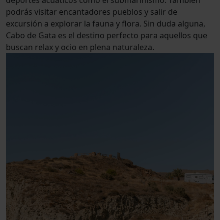
d
e
p
o
r
t
e
s
a
c
u
á
t
i
c
o
s
c
o
m
o
e
l
s
u
b
m
a
r
i
n
i
s
m
o
.
T
a
m
b
i
é
n
p
o
d
r
á
s
v
i
s
i
t
a
r
e
n
c
a
n
t
a
d
o
r
e
s
p
u
e
b
l
o
s
y
s
a
l
i
r
d
e
e
x
c
u
r
s
i
ó
n
a
e
x
p
l
o
r
a
r
l
a
f
a
u
n
a
y
f
o
r
a
.
S
i
n
d
u
d
a
a
l
g
u
n
a
,
C
a
b
o
d
e
G
a
t
a
e
s
e
l
d
e
s
t
i
n
o
p
e
r
f
e
c
t
o
p
a
r
a
a
q
u
e
l
l
o
s
q
u
e
b
u
s
c
a
n
r
e
l
a
x
y
o
c
i
o
e
n
p
l
e
n
a
n
a
t
u
r
a
l
e
z
a
.