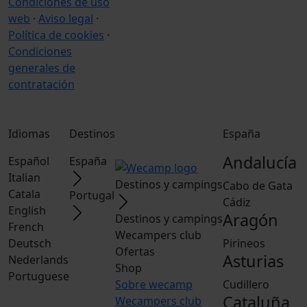
Condiciones de uso
web
·
Aviso legal
·
Política de cookies
·
Condiciones
generales de
contratación
Idiomas
Destinos
España
Andalucía
Español
España
Italian
Destinos y campings
Cabo de Gata
Catala
Portugal
Cádiz
English
Aragón
Destinos y campings
French
Wecampers club
Deutsch
Pirineos
Ofertas
Asturias
Nederlands
Shop
Portuguese
Sobre wecamp
Cudillero
Cataluña
Wecampers club