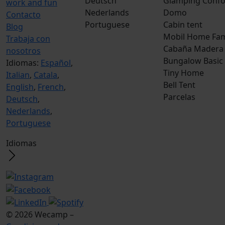
Deutsch
Glamping Confo
work and fun
Nederlands
Domo
Contacto
Portuguese
Cabin tent
Blog
Mobil Home Fam
Trabaja con
Cabaña Madera
nosotros
Bungalow Basic
Idiomas:
Español
,
Tiny Home
Italian
,
Catala
,
Bell Tent
English
,
French
,
Parcelas
Deutsch
,
Nederlands
,
Portuguese
Idiomas
© 2026 Wecamp –