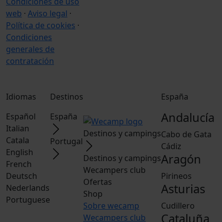
Condiciones de uso
web
·
Aviso legal
·
Política de cookies
·
Condiciones
generales de
contratación
Idiomas
Destinos
España
Andalucía
Español
España
Italian
Destinos y campings
Cabo de Gata
Catala
Portugal
Cádiz
English
Aragón
Destinos y campings
French
Wecampers club
Deutsch
Pirineos
Ofertas
Asturias
Nederlands
Shop
Portuguese
Sobre wecamp
Cudillero
Cataluña
Wecampers club