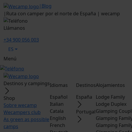
|
Blog
|
Ruta con camper por el norte de España | wecamp
Llámanos
+34 900 056 003
ES
Menú
Destinos y campings
Idiomas
Destinos
Alojamientos
Español
España
Lodge Family
Shop
Italian
Lodge Duplex
Sobre wecamp
Catala
Glamping Coupl
Portugal
Wecampers club
English
Glamping Famil
As green as possible
French
Glamping Famil
camps