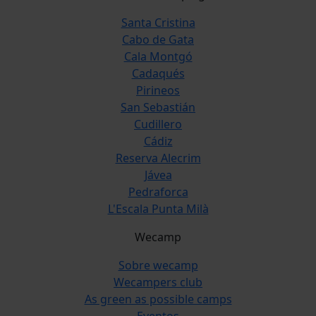
Santa Cristina
Cabo de Gata
Cala Montgó
Cadaqués
Pirineos
San Sebastián
Cudillero
Cádiz
Reserva Alecrim
Jávea
Pedraforca
L'Escala Punta Milà
Wecamp
Sobre wecamp
Wecampers club
As green as possible camps