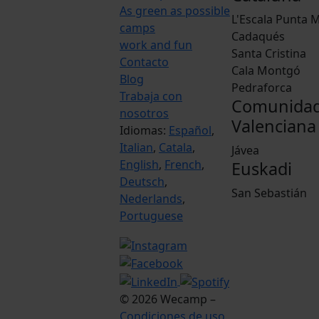
As green as possible
L'Escala Punta M
camps
Cadaqués
work and fun
Santa Cristina
Contacto
Cala Montgó
Blog
Pedraforca
Trabaja con
Comunida
nosotros
Valenciana
Idiomas:
Español
,
Italian
,
Catala
,
Jávea
English
,
French
,
Euskadi
Deutsch
,
San Sebastián
Nederlands
,
Portuguese
© 2026 Wecamp –
Condiciones de uso