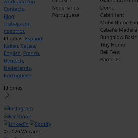
Deutsch
Glamping Confo
work and fun
Nederlands
Domo
Contacto
Portuguese
Cabin tent
Blog
Mobil Home Fam
Trabaja con
Cabaña Madera
nosotros
Bungalow Basic
Idiomas:
Español
,
Tiny Home
Italian
,
Catala
,
Bell Tent
English
,
French
,
Parcelas
Deutsch
,
Nederlands
,
Portuguese
Idiomas
© 2026 Wecamp –