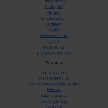
Cala Montgó
Cadaqués
Pirineos
San Sebastián
Cudillero
Cádiz
Reserva Alecrim
Jávea
Pedraforca
L'Escala Punta Milà
Wecamp
Sobre wecamp
Wecampers club
As green as possible camps
Eventos
Sala de prensa
Descargar app
Contacto