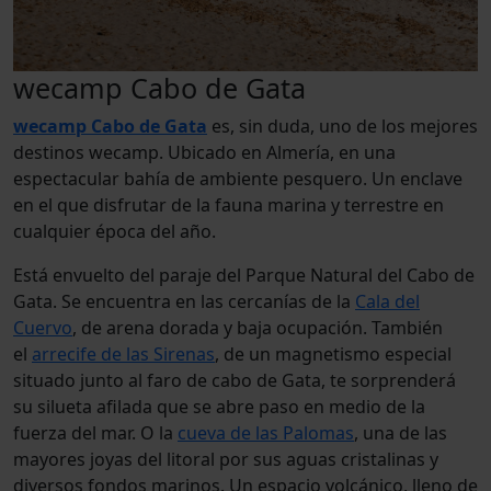
wecamp Cabo de Gata
wecamp Cabo de Gata
es, sin duda, uno de los mejores
destinos wecamp. Ubicado en Almería, en una
espectacular bahía de ambiente pesquero. Un enclave
en el que disfrutar de la fauna marina y terrestre en
cualquier época del año.
Está envuelto del paraje del Parque Natural del Cabo de
Gata. Se encuentra en las cercanías de la
Cala del
Cuervo
, de arena dorada y baja ocupación. También
el
arrecife de las Sirenas
, de un magnetismo especial
situado junto al faro de cabo de Gata, te sorprenderá
su silueta afilada que se abre paso en medio de la
fuerza del mar. O la
cueva de las Palomas
, una de las
mayores joyas del litoral por sus aguas cristalinas y
diversos fondos marinos. Un espacio volcánico, lleno de