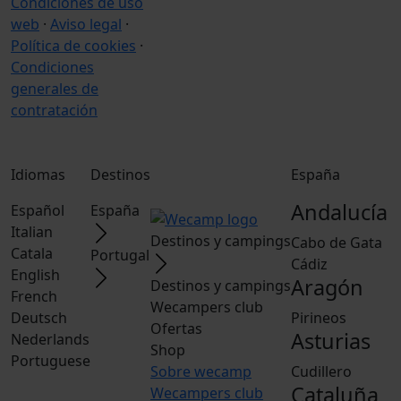
Condiciones de uso
web
·
Aviso legal
·
Política de cookies
·
Condiciones
generales de
contratación
Idiomas
Destinos
España
Andalucía
Español
España
Italian
Destinos y campings
Cabo de Gata
Catala
Portugal
Cádiz
English
Aragón
Destinos y campings
French
Wecampers club
Deutsch
Pirineos
Ofertas
Asturias
Nederlands
Shop
Portuguese
Sobre wecamp
Cudillero
Cataluña
Wecampers club