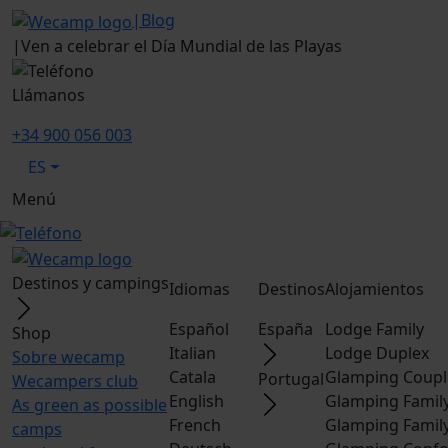
|
Blog
|
Ven a celebrar el Día Mundial de las Playas
Llámanos
+34 900 056 003
ES
Menú
Destinos y campings
Idiomas
Destinos
Alojamientos
Español
España
Lodge Family
Shop
Italian
Lodge Duplex
Sobre wecamp
Catala
Glamping Coupl
Portugal
Wecampers club
English
Glamping Famil
As green as possible
French
Glamping Famil
camps