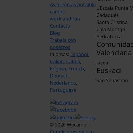
As green as possible
L'Escala Punta M
camps
Cadaqués
work and fun
Santa Cristina
Contacto
Cala Montgó
Blog
Pedraforca
Trabaja con
Comunida
nosotros
Valenciana
Idiomas:
Español
,
Italian
,
Catala
,
Jávea
English
,
French
,
Euskadi
Deutsch
,
San Sebastián
Nederlands
,
Portuguese
© 2026 Wecamp –
Condiciones de uso