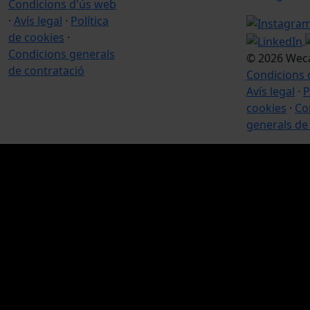
Condicions d'ús web
·
Avís legal
·
Política
de cookies
·
Condicions generals
© 2026 Wec
de contratació
Condicions 
Avís legal
·
P
cookies
·
Co
generals de