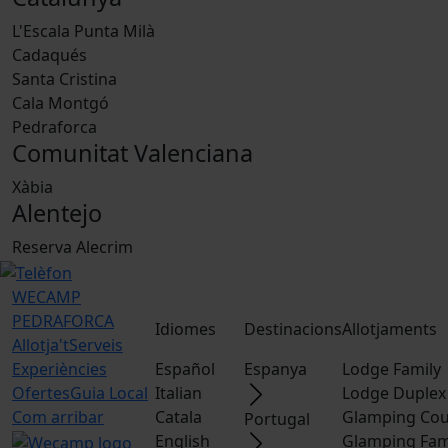
L'Escala Punta Milà
Cadaqués
Santa Cristina
Cala Montgó
Pedraforca
Comunitat Valenciana
Xàbia
Alentejo
Reserva Alecrim
WECAMP
PEDRAFORCA
Idiomes
Destinacions
Allotjaments
Allotja't
Serveis
Experiències
Español
Espanya
Lodge Family
Ofertes
Guia Local
Italian
Lodge Duplex
Com arribar
Catala
Glamping Cou
Portugal
English
Glamping Fam