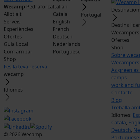
Wecamp
Pedraforca
Italian
Destinacion
Allotja't
Catala
Portugal
Serveis
English
Destins i c
Experiències
French
Wecampers 
Ofertes
Deutsch
Ofertes
Guia Local
Nederlands
Shop
Com arribar
Portuguese
Sobre wec
Shop
Wecampers 
Fes la teva reserva
As green as
wecamp
camps
work and f
Idiomes
Contacte
Blog
Treballa am
Idiomes:
Es
Catala
,
Engl
Deutsch
,
Ne
© 2026 Wecamp –
Portuguese