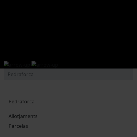
Ofertes i promocions a wecamp
Pedraforca
Pedraforca
Allotjaments
Parcelas