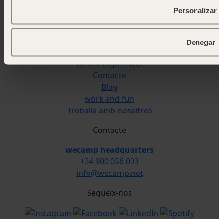
Sobre wecamp
Personalizar
Wecampers club
As green as possible camps
Esdeveniments
Denegar
Sala de premsa
Descarrega’t l’app
Contacte
Blog
work and fun
Treballa amb nosaltres
Contacte
wecamp headquarters
+34 900 056 003
info@wecamp.net
Segueix-nos