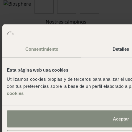
Nostres càmpings
Santa Cristina
Cabo de Gata
Cala Montgó
Consentimiento
Detalles
Cadaqués
Pirineos
San Sebastián
Esta página web usa cookies
Cudillero
Utilizamos cookies propias y de terceros para analizar el uso
Cádiz
con tus preferencias sobre la base de un perfil elaborado a p
Reserva Alecrim
cookies
Xàbia
Pedraforca
L'Escala Punta Milà
Aceptar
Wecamp