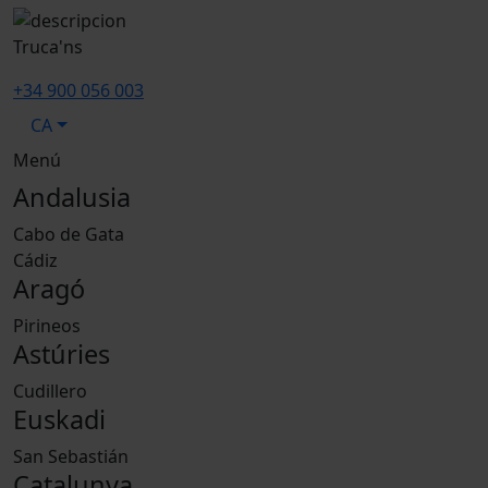
Truca'ns
+34 900 056 003
CA
Menú
Andalusia
Cabo de Gata
Cádiz
Aragó
Pirineos
Astúries
Cudillero
Euskadi
San Sebastián
Catalunya