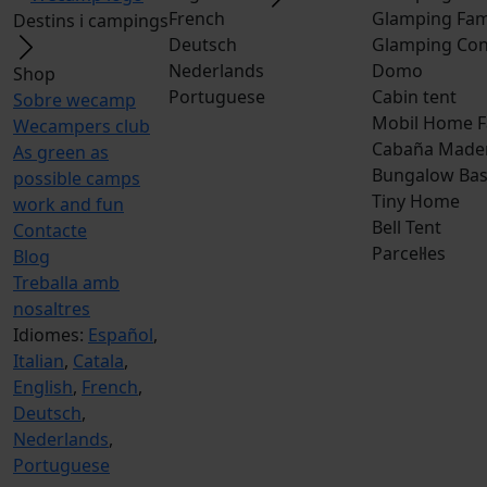
French
Glamping Fam
Destins i campings
Deutsch
Glamping Con
Nederlands
Domo
Shop
Portuguese
Cabin tent
Sobre wecamp
Mobil Home F
Wecampers club
Cabaña Made
As green as
Bungalow Bas
possible camps
Tiny Home
work and fun
Bell Tent
Contacte
Parcel·les
Blog
Treballa amb
nosaltres
Idiomes:
Español
,
Italian
,
Catala
,
English
,
French
,
Deutsch
,
Nederlands
,
Portuguese