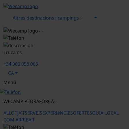
Altres destinacions i campings
...
Truca'ns
+34 900 056 003
CA
Menú
WECAMP
PEDRAFORCA
ALLOTJA'T
SERVEIS
EXPERIèNCIES
OFERTES
GUIA LOCAL
COM ARRIBAR