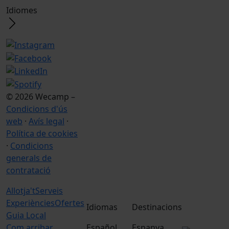
Idiomes
© 2026 Wecamp –
Condicions d'ús
web
·
Avís legal
·
Política de cookies
·
Condicions
generals de
contratació
Allotja't
Serveis
Experiències
Ofertes
Idiomas
Destinacions
Guia Local
Com arribar
Español
Espanya