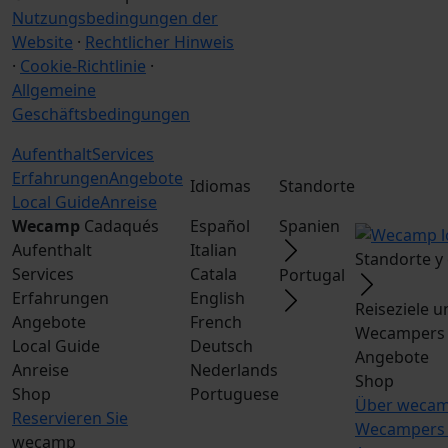
Nutzungsbedingungen der
Website
·
Rechtlicher Hinweis
·
Cookie-Richtlinie
·
Allgemeine
Geschäftsbedingungen
Aufenthalt
Services
Erfahrungen
Angebote
Idiomas
Standorte
Local Guide
Anreise
Wecamp
Cadaqués
Español
Spanien
Aufenthalt
Italian
Standorte y
Services
Catala
Portugal
Erfahrungen
English
Reiseziele 
Angebote
French
Wecampers 
Local Guide
Deutsch
Angebote
Anreise
Nederlands
Shop
Shop
Portuguese
Über weca
Reservieren Sie
Wecampers 
wecamp