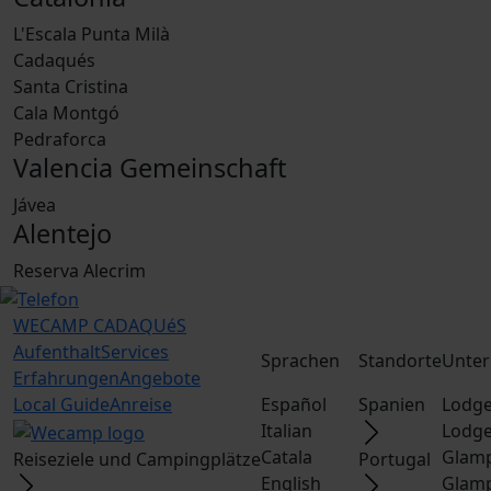
L'Escala Punta Milà
Cadaqués
Santa Cristina
Cala Montgó
Pedraforca
Valencia Gemeinschaft
Jávea
Alentejo
Reserva Alecrim
WECAMP
CADAQUéS
Aufenthalt
Services
Sprachen
Standorte
Unter
Erfahrungen
Angebote
Local Guide
Anreise
Español
Spanien
Lodge
Italian
Lodge
Catala
Glamp
Reiseziele und Campingplätze
Portugal
English
Glamp