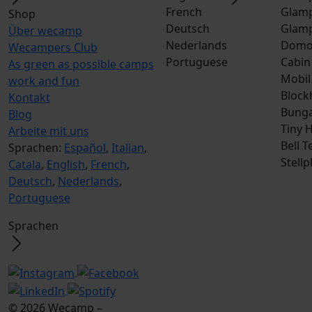
French
Glamp
Shop
Deutsch
Glamp
Über wecamp
Nederlands
Dom
Wecampers Club
Portuguese
Cabin
As green as possible camps
Mobil
work and fun
Block
Kontakt
Bunga
Blog
Tiny 
Arbeite mit uns
Bell T
Sprachen:
Español
,
Italian
,
Stellp
Catala
,
English
,
French
,
Deutsch
,
Nederlands
,
Portuguese
Sprachen
© 2026 Wecamp –