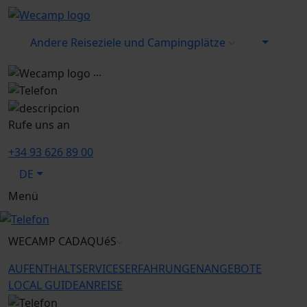
Andere Reiseziele und Campingplätze
...
Rufe uns an
+34 93 626 89 00
DE
Menü
WECAMP
CADAQUéS
AUFENTHALT
SERVICES
ERFAHRUNGEN
ANGEBOTE
LOCAL GUIDE
ANREISE