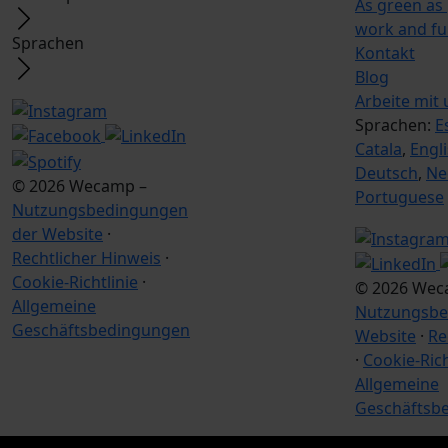
As green as
work and f
Sprachen
Kontakt
Blog
Arbeite mit 
Sprachen:
E
Catala
,
Engl
Deutsch
,
Ne
© 2026 Wecamp –
Portuguese
Nutzungsbedingungen
der Website
·
Rechtlicher Hinweis
·
Cookie-Richtlinie
·
© 2026 Wec
Allgemeine
Nutzungsbe
Geschäftsbedingungen
Website
·
Re
·
Cookie-Rich
Allgemeine
Geschäftsb