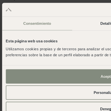
Tour durch den Naturpark Cap de
Creus mit dem 4X4
Die App herunterladen
Consentimiento
Detall
Esta página web usa cookies
Utilizamos cookies propias y de terceros para analizar el uso
preferencias sobre la base de un perfil elaborado a partir de
Acept
Personali
Cadaqués
Sonnenuntergang auf dem Meer,
Deneg