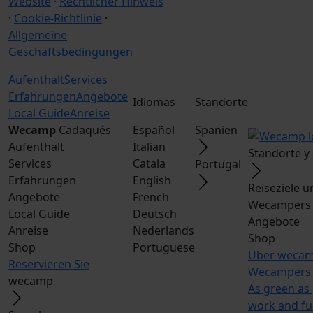
Website
·
Rechtlicher Hinweis
·
Cookie-Richtlinie
·
Allgemeine
Geschäftsbedingungen
Aufenthalt
Services
Erfahrungen
Angebote
Idiomas
Standorte
Local Guide
Anreise
Wecamp
Cadaqués
Español
Spanien
Aufenthalt
Italian
Standorte y
Services
Catala
Portugal
Erfahrungen
English
Reiseziele 
Angebote
French
Wecampers 
Local Guide
Deutsch
Angebote
Anreise
Nederlands
Shop
Shop
Portuguese
Über weca
Reservieren Sie
Wecampers 
wecamp
As green as
work and f