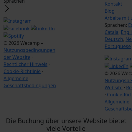
Sprachen
Kontakt
Blog
Arbeite mit 
Sprachen:
E
Catala
,
Engl
Deutsch
,
Ne
© 2026 Wecamp –
Portuguese
Nutzungsbedingungen
der Website
·
Rechtlicher Hinweis
·
Cookie-Richtlinie
·
© 2026 Wec
Allgemeine
Nutzungsbe
Geschäftsbedingungen
Website
·
Re
·
Cookie-Rich
Allgemeine
Geschäftsb
Die Buchung über unsere Website bietet
viele Vorteile