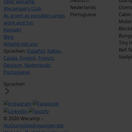
Deutsch
Glamp
Über wecamp
Nederlands
Dom
Wecampers Club
Portuguese
Cabin
As green as possible camps
Mobil
work and fun
Block
Kontakt
Bunga
Blog
Tiny 
Arbeite mit uns
Bell T
Sprachen:
Español
,
Italian
,
Stellp
Catala
,
English
,
French
,
Deutsch
,
Nederlands
,
Portuguese
Sprachen
© 2026 Wecamp –
Nutzungsbedingungen der