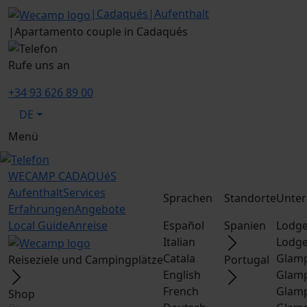
|
Cadaqués
|
Aufenthalt
|
Apartamento couple in Cadaqués
Rufe uns an
+34 93 626 89 00
DE
Menü
WECAMP
CADAQUéS
Aufenthalt
Services
Sprachen
Standorte
Unter
Erfahrungen
Angebote
Local Guide
Anreise
Español
Spanien
Lodge
Italian
Lodge
Catala
Glamp
Reiseziele und Campingplätze
Portugal
English
Glamp
French
Glamp
Shop