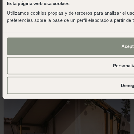
Jetzt buchen
Esta página web usa cookies
Unterkünfte mit Stil
Utilizamos cookies propias y de terceros para analizar el uso
Wenn ihr ohne Kinder verreist, einen Ausflug mit
preferencias sobre la base de un perfil elaborado a partir de
Freunden unternehmt oder mit einem Van unterwegs
seid, haben wir weitere Möglichkeiten für euch.
Alle
Unterkunft mit Stil
Acept
Personali
Deneg