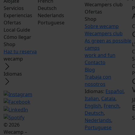
Alójate
French
Wecampers club
Servicios
Deutsch
P
Ofertas
Experiencias
Nederlands
Shop
Ofertas
Portuguese
Sobre wecamp
C
Local Guide
Wecampers club
Cómo llegar
As green as possible
Shop
L
camps
Haz tu reserva
C
work and fun
wecamp
S
Contacto
C
Blog
P
Idiomas
Trabaja con
nosotros
Idiomas:
Español
,
Italian
,
Catala
,
J
English
,
French
,
Deutsch
,
S
Nederlands
,
© 2026
Portuguese
Wecamp –