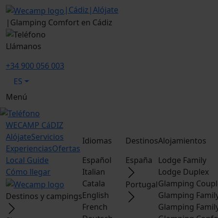
|
Cádiz
|
Alójate
|
Glamping Comfort en Cádiz
Llámanos
+34 900 056 003
ES
Menú
WECAMP
CáDIZ
Alójate
Servicios
Idiomas
Destinos
Alojamientos
Experiencias
Ofertas
Local Guide
Español
España
Lodge Family
Cómo llegar
Italian
Lodge Duplex
Catala
Glamping Coupl
Portugal
English
Glamping Famil
Destinos y campings
French
Glamping Famil