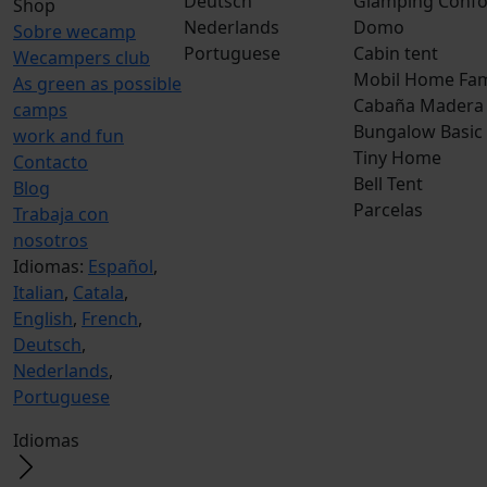
Deutsch
Glamping Confo
Shop
Nederlands
Domo
Sobre wecamp
Portuguese
Cabin tent
Wecampers club
Mobil Home Fam
As green as possible
Cabaña Madera
camps
Bungalow Basic
work and fun
Tiny Home
Contacto
Bell Tent
Blog
Parcelas
Trabaja con
nosotros
Idiomas:
Español
,
Italian
,
Catala
,
English
,
French
,
Deutsch
,
Nederlands
,
Portuguese
Idiomas