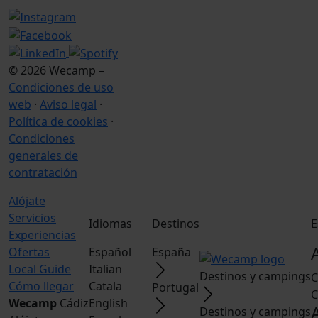
© 2026 Wecamp –
Condiciones de uso
web
·
Aviso legal
·
Política de cookies
·
Condiciones
generales de
contratación
Alójate
Servicios
Idiomas
Destinos
E
Experiencias
Ofertas
Español
España
Local Guide
Italian
Destinos y campings
C
Cómo llegar
Catala
Portugal
C
Wecamp
Cádiz
English
Destinos y campings