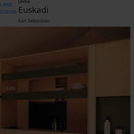
Jávea
o web
·
Euskadi
iciones
San Sebastián