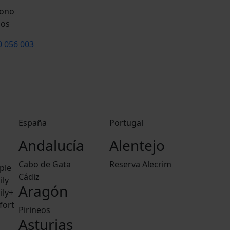
nos
0 056 003
España
Portugal
Andalucía
Alentejo
Cabo de Gata
Reserva Alecrim
ple
Cádiz
ily
Aragón
ily+
fort
Pirineos
Asturias