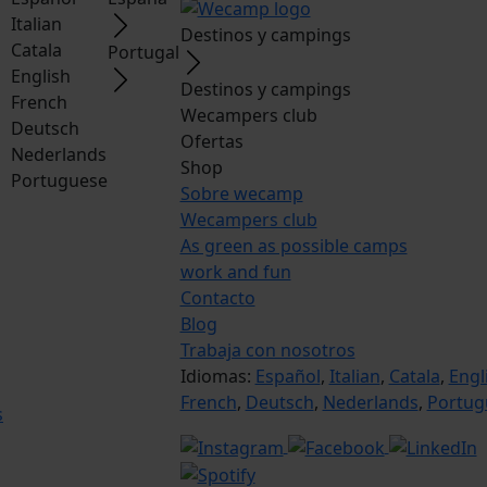
Italian
Destinos y campings
Catala
Portugal
English
Destinos y campings
French
Wecampers club
Deutsch
Ofertas
Nederlands
Shop
Portuguese
Sobre wecamp
Wecampers club
As green as possible camps
work and fun
Contacto
Blog
Trabaja con nosotros
Idiomas:
Español
,
Italian
,
Catala
,
Engl
French
,
Deutsch
,
Nederlands
,
Portug
s