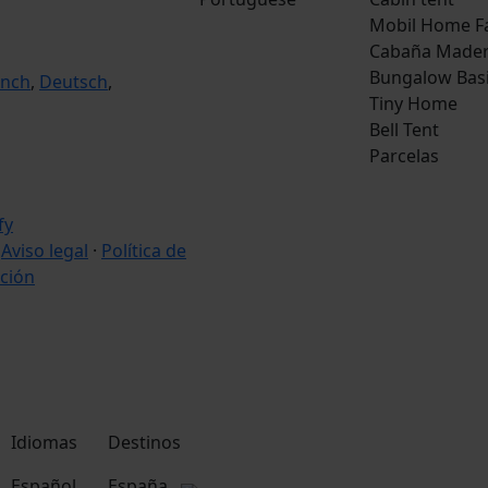
Mobil Home F
Cabaña Made
Bungalow Bas
ench
,
Deutsch
,
Tiny Home
Bell Tent
Parcelas
·
Aviso legal
·
Política de
ción
Idiomas
Destinos
Español
España