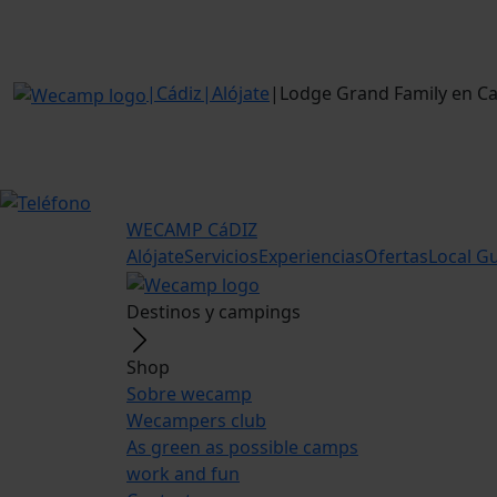
|
Cádiz
|
Alójate
|
Lodge Grand Family en Ca
WECAMP
CáDIZ
Alójate
Servicios
Experiencias
Ofertas
Local G
Destinos y campings
Shop
Sobre wecamp
Wecampers club
As green as possible camps
work and fun