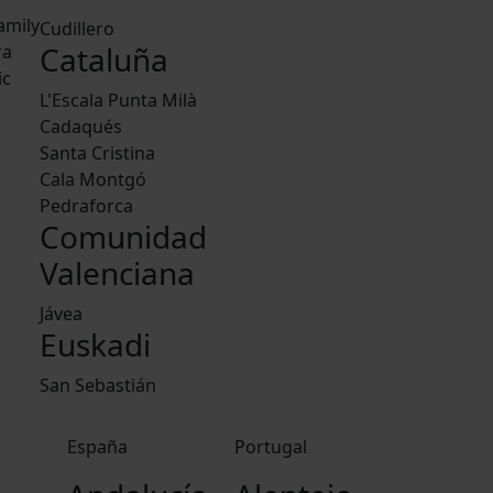
amily
Cudillero
Cataluña
ra
ic
L'Escala Punta Milà
Cadaqués
Santa Cristina
Cala Montgó
Pedraforca
Comunidad
Valenciana
Jávea
Euskadi
San Sebastián
España
Portugal