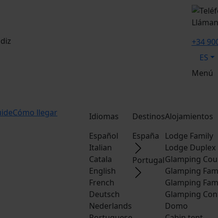
Lláma
diz
+34 90
ES
Menú
uide
Cómo llegar
Idiomas
Destinos
Alojamientos
Español
España
Lodge Family
Italian
Lodge Duplex
Catala
Glamping Cou
Portugal
English
Glamping Fam
French
Glamping Fam
Deutsch
Glamping Con
Nederlands
Domo
Portuguese
Cabin tent