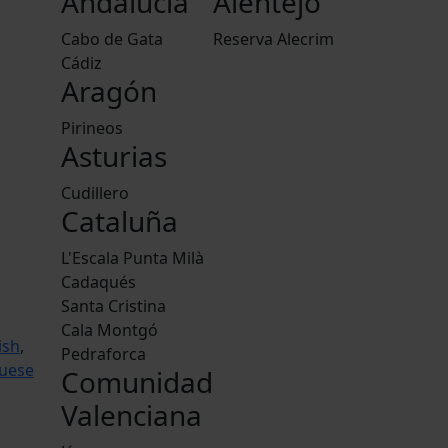
Andalucía
Alentejo
Cabo de Gata
Reserva Alecrim
Cádiz
Aragón
Pirineos
Asturias
Cudillero
Cataluña
L'Escala Punta Milà
Cadaqués
Santa Cristina
Cala Montgó
ish
,
Pedraforca
uese
Comunidad
Valenciana