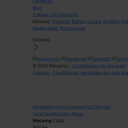
Contacto
Blog
Trabaja con nosotros
Idiomas:
Español
,
Italian
,
Catala
,
English
,
Fr
Nederlands
,
Portuguese
Idiomas
© 2026 Wecamp –
Condiciones de uso web
cookies
·
Condiciones generales de contrata
Alójate
Servicios
Experiencias
Ofertas
Local Guide
Cómo llegar
Wecamp
Cádiz
Alójate