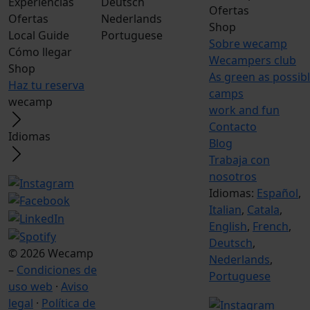
Experiencias
Deutsch
Ofertas
Ofertas
Nederlands
Shop
Local Guide
Portuguese
Sobre wecamp
Cómo llegar
Wecampers club
Shop
As green as possib
Haz tu reserva
camps
wecamp
work and fun
Contacto
Idiomas
Blog
Trabaja con
nosotros
Idiomas:
Español
,
Italian
,
Catala
,
English
,
French
,
Deutsch
,
© 2026 Wecamp
Nederlands
,
–
Condiciones de
Portuguese
uso web
·
Aviso
legal
·
Política de