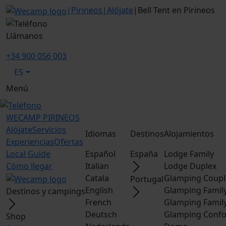
|
Pirineos
|
Alójate
|
Bell Tent en Pirineos
Llámanos
+34 900 056 003
ES
Menú
WECAMP
PIRINEOS
Alójate
Servicios
Idiomas
Destinos
Alojamientos
Experiencias
Ofertas
Local Guide
Español
España
Lodge Family
Cómo llegar
Italian
Lodge Duplex
Catala
Glamping Coupl
Portugal
English
Glamping Famil
Destinos y campings
French
Glamping Famil
Deutsch
Glamping Confo
Shop