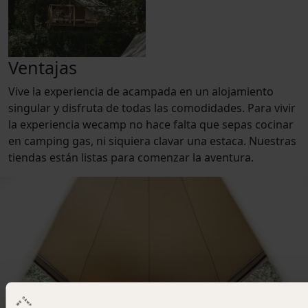
Ventajas
Vive la experiencia de acampada en un alojamiento
singular y disfruta de todas las comodidades. Para vivir
la experiencia wecamp no hace falta que sepas cocinar
en camping gas, ni siquiera clavar una estaca. Nuestras
tiendas están listas para comenzar la aventura.