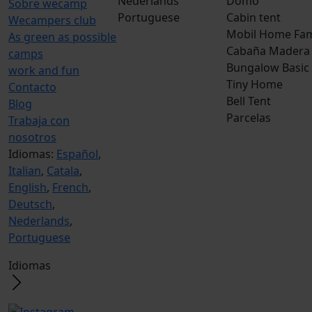
Nederlands
Domo
Sobre wecamp
Portuguese
Cabin tent
Wecampers club
Mobil Home Fam
As green as possible
Cabaña Madera
camps
Bungalow Basic
work and fun
Tiny Home
Contacto
Bell Tent
Blog
Parcelas
Trabaja con
nosotros
Idiomas:
Español
,
Italian
,
Catala
,
English
,
French
,
Deutsch
,
Nederlands
,
Portuguese
Idiomas