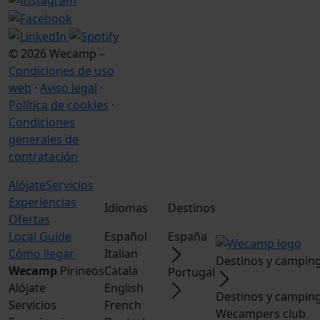
© 2026 Wecamp –
Condiciones de uso
web
·
Aviso legal
·
Política de cookies
·
Condiciones
generales de
contratación
Alójate
Servicios
Experiencias
Idiomas
Destinos
Ofertas
Local Guide
Español
España
Cómo llegar
Italian
Destinos y campin
Wecamp
Pirineos
Catala
Portugal
Alójate
English
Destinos y campin
Servicios
French
Wecampers club