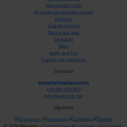
Wecampers club
As green as possible camps
Eventos
Sala de prensa
Descargar app
Contacto
Blog
work and fun
Trabaja con nosotros
Contacto
wecamp headquarters
+34 900 056 003
info@wecamp.net
Síguenos
© 2026 Wecamp –
Condiciones de uso web
·
Aviso legal
·