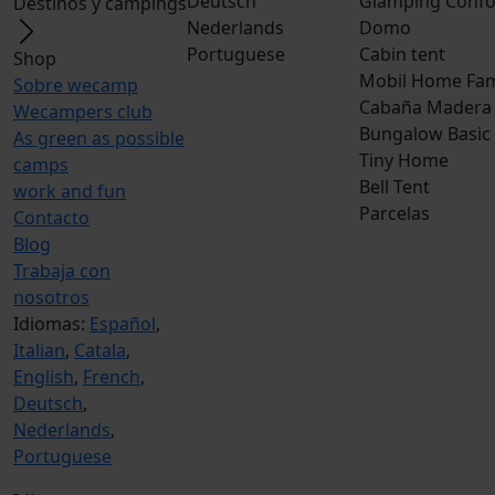
Deutsch
Glamping Confo
Destinos y campings
Nederlands
Domo
Portuguese
Cabin tent
Shop
Mobil Home Fam
Sobre wecamp
Cabaña Madera
Wecampers club
Bungalow Basic
As green as possible
Tiny Home
camps
Bell Tent
work and fun
Parcelas
Contacto
Blog
Trabaja con
nosotros
Idiomas:
Español
,
Italian
,
Catala
,
English
,
French
,
Deutsch
,
Nederlands
,
Portuguese