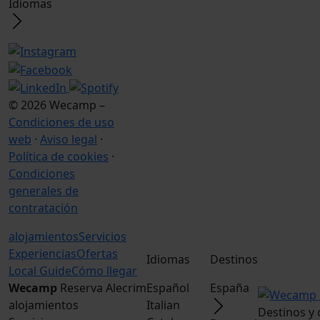
Idiomas
© 2026 Wecamp –
Condiciones de uso
web
·
Aviso legal
·
Política de cookies
·
Condiciones
generales de
contratación
alojamientos
Servicios
Experiencias
Ofertas
Idiomas
Destinos
Local Guide
Cómo llegar
Wecamp
Reserva Alecrim
Español
España
alojamientos
Italian
Destinos y