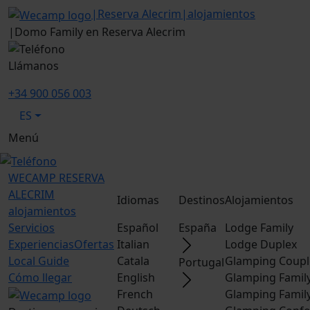
|
Reserva Alecrim
|
alojamientos
|
Domo Family en Reserva Alecrim
Llámanos
+34 900 056 003
ES
Menú
WECAMP
RESERVA
ALECRIM
Idiomas
Destinos
Alojamientos
alojamientos
Servicios
Español
España
Lodge Family
Experiencias
Ofertas
Italian
Lodge Duplex
Local Guide
Catala
Glamping Coupl
Portugal
Cómo llegar
English
Glamping Famil
French
Glamping Famil