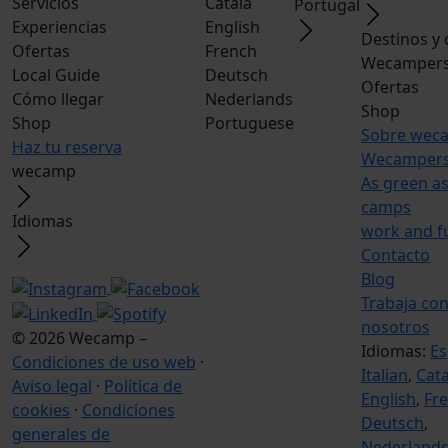
Servicios
Catala
Portugal
Experiencias
English
Destinos y
Ofertas
French
Wecampers
Local Guide
Deutsch
Ofertas
Cómo llegar
Nederlands
Shop
Shop
Portuguese
Sobre wec
Haz tu reserva
Wecampers
wecamp
As green as
camps
Idiomas
work and f
Contacto
Blog
Trabaja co
nosotros
© 2026 Wecamp –
Idiomas:
Es
Condiciones de uso web
·
Italian
,
Cata
Aviso legal
·
Política de
English
,
Fr
cookies
·
Condiciones
Deutsch
,
generales de
Nederland