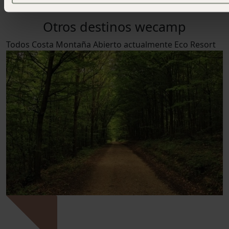
que stories
Otros destinos wecamp
Todos
Costa
Montaña
Abierto actualmente
Eco Resort