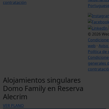
contratación
Portugues
© 2026 We
Condicione
web
·
Aviso
Política de
Condicione
generales 
contrataci
Alojamientos singulares
Domo Family en Reserva
Alecrim
VER PLANO