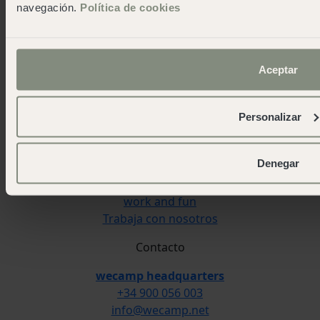
L'Escala Punta Milà
navegación.
Política de cookies
Wecamp
Sobre wecamp
Aceptar
Wecampers club
As green as possible camps
Eventos
Personalizar
Sala de prensa
Descargar app
Denegar
Contacto
Blog
work and fun
Trabaja con nosotros
Contacto
wecamp headquarters
+34 900 056 003
info@wecamp.net