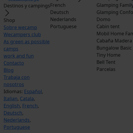
French
Glamping Famil
Destinos y campings
Deutsch
Glamping Confo
Nederlands
Domo
Shop
Portuguese
Cabin tent
Sobre wecamp
Mobil Home Fam
Wecampers club
Cabaña Madera
As green as possible
Bungalow Basic
camps
Tiny Home
work and fun
Bell Tent
Contacto
Parcelas
Blog
Trabaja con
nosotros
Idiomas:
Español
,
Italian
,
Catala
,
English
,
French
,
Deutsch
,
Nederlands
,
Portuguese