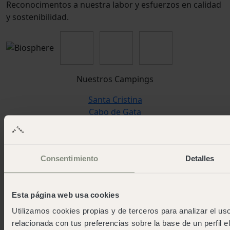
Reconocimentos a nuestra labor y esfuerzos en calidad
y sostenibilidad.
Nuestros Campings
Santa Cristina
Cabo de Gata
Cala Montgó
Cadaqués
Pirineos
Consentimiento
Detalles
San Sebastián
Cudillero
Cádiz
Esta página web usa cookies
Reserva Alecrim
Jávea
Utilizamos cookies propias y de terceros para analizar el uso
Pedraforca
relacionada con tus preferencias sobre la base de un perfil e