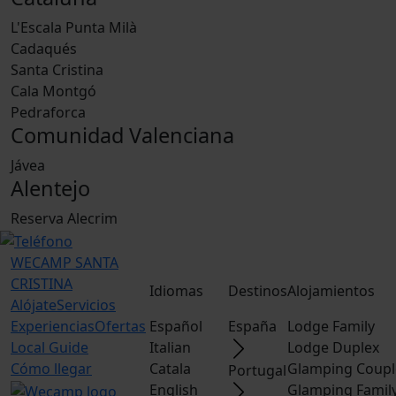
L'Escala Punta Milà
Cadaqués
Santa Cristina
Cala Montgó
Pedraforca
Comunidad Valenciana
Jávea
Alentejo
Reserva Alecrim
WECAMP
SANTA
CRISTINA
Idiomas
Destinos
Alojamientos
Alójate
Servicios
Experiencias
Ofertas
Español
España
Lodge Family
Local Guide
Italian
Lodge Duplex
Cómo llegar
Catala
Glamping Coupl
Portugal
English
Glamping Famil