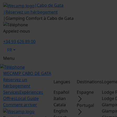
|
Cabo de Gata
|
Réservez un hérbegement
|
Glamping Comfort à Cabo de Gata
Appelez-nous
+34 93 626 89 00
FR
Menu
WECAMP
CABO DE GATA
Réservez un
Langues
Destinations
Logeme
hérbegement
Services
Expériences
Español
Espagne
Lodge F
Offres
Local Guide
Italian
Lodge 
Comment arriver
Catala
Glampi
Portugal
English
Glampi