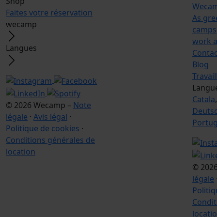
Shop
Wecam
Faites votre réservation
As gre
wecamp
camps
work a
Langues
Contac
Blog
Travai
Langu
Catala
© 2026 Wecamp –
Note
Deuts
légale
·
Avis légal
·
Portu
Politique de cookies
·
Conditions générales de
location
© 202
légale
Politi
Condit
locati