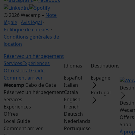
© 2026 Wecamp –
Note
légale
·
Avis légal
·
Politique de cookies
·
Conditions générales de
location
Réservez un hérbegement
Services
Expériences
Idiomas
Destinations
Offres
Local Guide
Comment arriver
Español
Espagne
Wecamp
Cabo de Gata
Italian
Destin
Réservez un hérbegement
Catala
Portugal
Services
English
Destin
Expériences
French
Wecam
Offres
Deutsch
Offers
Local Guide
Nederlands
Shop
Comment arriver
Portuguese
À pro