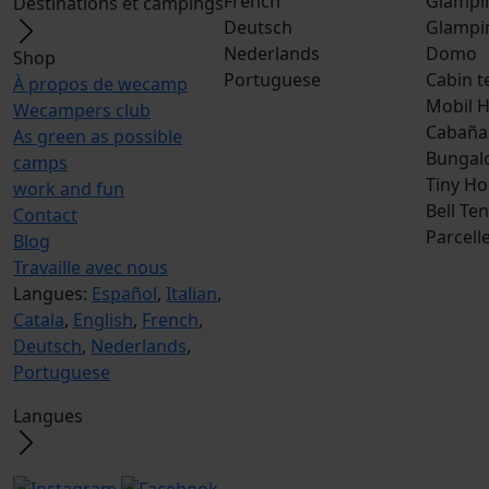
French
Glampi
Destinations et campings
Deutsch
Glampi
Nederlands
Domo
Shop
Portuguese
Cabin t
À propos de wecamp
Mobil 
Wecampers club
Cabaña
As green as possible
Bungal
camps
Tiny H
work and fun
Bell Ten
Contact
Parcell
Blog
Travaille avec nous
Langues:
Español
,
Italian
,
Catala
,
English
,
French
,
Deutsch
,
Nederlands
,
Portuguese
Langues