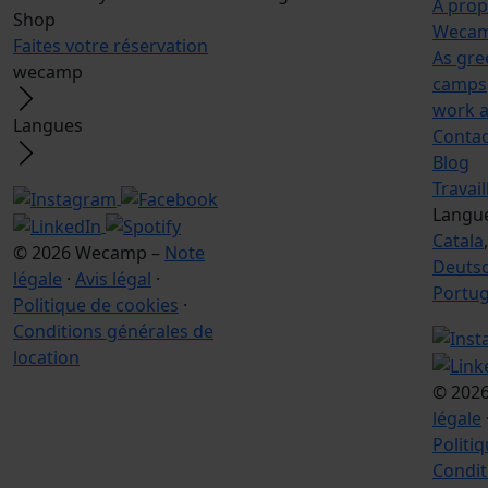
À pro
Shop
Wecam
Faites votre réservation
As gre
wecamp
camps
work a
Langues
Contac
Blog
Travai
Langu
Catala
© 2026 Wecamp –
Note
Deuts
légale
·
Avis légal
·
Portu
Politique de cookies
·
Conditions générales de
location
© 202
légale
Politi
Condit