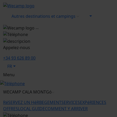
Autres destinations et campings
...
Appelez-nous
+34 93 626 89 00
FR
Menu
WECAMP
CALA MONTGó
RéSERVEZ UN HéRBEGEMENT
SERVICES
EXPéRIENCES
OFFRES
LOCAL GUIDE
COMMENT Y ARRIVER