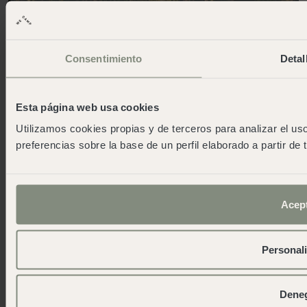
Consentimiento
Detal
Esta página web usa cookies
Utilizamos cookies propias y de terceros para analizar el uso
preferencias sobre la base de un perfil elaborado a partir de
Acep
Cala Montgó
Les meilleurs itinéraires de randonnée
vers Punta Ventosa et Bunkers et
Personal
l'itinéraire de vélo électrique du massif
du Montgrí.
Dene