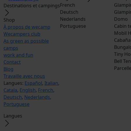
French
Glampi
Destinations et campings
Deutsch
Glampi
Nederlands
Domo
Shop
Portuguese
Cabin t
À propos de wecamp
Mobil 
Wecampers club
Cabaña
As green as possible
Bungal
camps
Tiny H
work and fun
Bell Ten
Contact
Parcell
Blog
Travaille avec nous
Langues:
Español
,
Italian
,
Catala
,
English
,
French
,
Deutsch
,
Nederlands
,
Portuguese
Langues