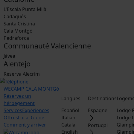
L'Escala Punta Milà
Cadaqués
Santa Cristina
Cala Montgó
Pedraforca
Communauté Valencienne
Jávea
Alentejo
Reserva Alecrim
WECAMP
CALA MONTGó
Réservez un
Langues
Destinations
Logeme
hérbegement
Services
Expériences
Español
Espagne
Lodge F
Offres
Local Guide
Italian
Lodge 
Comment y arriver
Catala
Glampi
Portugal
English
Glampi