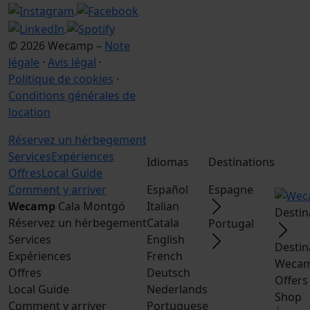
© 2026 Wecamp –
Note
légale
·
Avis légal
·
Politique de cookies
·
Conditions générales de
location
Réservez un hérbegement
Services
Expériences
Idiomas
Destinations
Offres
Local Guide
Comment y arriver
Español
Espagne
Wecamp
Cala Montgó
Italian
Destin
Réservez un hérbegement
Catala
Portugal
Services
English
Destin
Expériences
French
Wecam
Offres
Deutsch
Offers
Local Guide
Nederlands
Shop
Comment y arriver
Portuguese