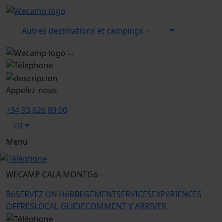
Autres destinations et campings
...
Appelez-nous
+34 93 626 89 00
FR
Menu
WECAMP
CALA MONTGó
RéSERVEZ UN HéRBEGEMENT
SERVICES
EXPéRIENCES
OFFRES
LOCAL GUIDE
COMMENT Y ARRIVER