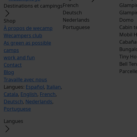
French
Glampi
Destinations et campings
Deutsch
Glampi
Nederlands
Domo
Shop
Portuguese
Cabin t
À propos de wecamp
Mobil 
Wecampers club
Cabaña
As green as possible
Bungal
camps
Tiny H
work and fun
Bell Ten
Contact
Parcell
Blog
Travaille avec nous
Langues:
Español
,
Italian
,
Catala
,
English
,
French
,
Deutsch
,
Nederlands
,
Portuguese
Langues