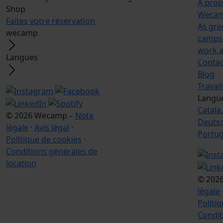
À pro
Shop
Wecam
Faites votre réservation
As gre
wecamp
camps
work a
Langues
Contac
Blog
Travai
Langu
Catala
© 2026 Wecamp –
Note
Deuts
légale
·
Avis légal
·
Portu
Politique de cookies
·
Conditions générales de
location
© 202
légale
Politi
Condit