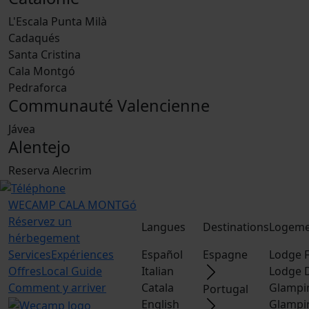
L'Escala Punta Milà
Cadaqués
Santa Cristina
Cala Montgó
Pedraforca
Communauté Valencienne
Jávea
Alentejo
Reserva Alecrim
WECAMP
CALA MONTGó
Réservez un
Langues
Destinations
Logeme
hérbegement
Services
Expériences
Español
Espagne
Lodge F
Offres
Local Guide
Italian
Lodge 
Comment y arriver
Catala
Glampi
Portugal
English
Glampi