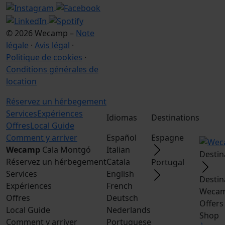
© 2026 Wecamp –
Note
légale
·
Avis légal
·
Politique de cookies
·
Conditions générales de
location
Réservez un hérbegement
Services
Expériences
Idiomas
Destinations
Offres
Local Guide
Comment y arriver
Español
Espagne
Wecamp
Cala Montgó
Italian
Destin
Réservez un hérbegement
Catala
Portugal
Services
English
Destin
Expériences
French
Wecam
Offres
Deutsch
Offers
Local Guide
Nederlands
Shop
Comment y arriver
Portuguese