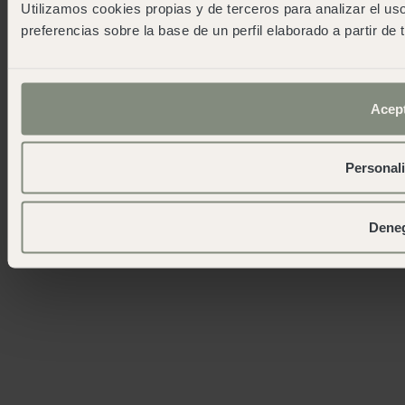
Utilizamos cookies propias y de terceros para analizar el uso
wecamp headquarters
preferencias sobre la base de un perfil elaborado a partir de
+34 900 056 003
info@wecamp.net
Suivez nous
Acep
© 2026 Wecamp –
Note légale
·
Avis légal
·
Politique de
Personal
cookies
·
Conditions générales de location
·
Reserva de
actividades
· RTA (CM/CA/00063)
Dene