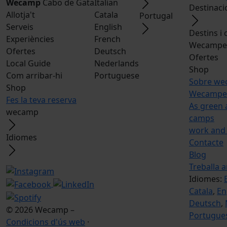
Wecamp
Cabo de Gata
Italian
Destinaci
Allotja't
Catala
Portugal
Serveis
English
Destins i
Experiències
French
Wecamper
Ofertes
Deutsch
Ofertes
Local Guide
Nederlands
Shop
Com arribar-hi
Portuguese
Sobre w
Shop
Wecamper
Fes la teva reserva
As green 
wecamp
camps
work and
Idiomes
Contacte
Blog
Treballa 
Idiomes:
Catala
,
En
Deutsch
,
© 2026 Wecamp –
Portugue
Condicions d'ús web
·