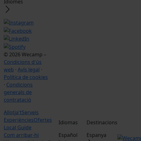
Idiomes
© 2026 Wecamp –
Condicions d'ús
web
·
Avís legal
·
Política de cookies
·
Condicions
generals de
contratació
Allotja't
Serveis
Experiències
Ofertes
Idiomas
Destinacions
Local Guide
Com arribar-hi
Español
Espanya