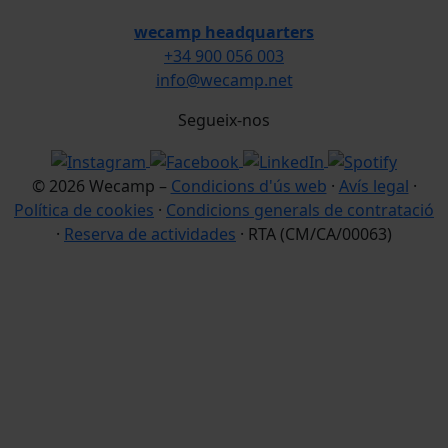
wecamp headquarters
+34 900 056 003
info@wecamp.net
Segueix-nos
© 2026 Wecamp –
Condicions d'ús web
·
Avís legal
·
Política de cookies
·
Condicions generals de contratació
·
Reserva de actividades
· RTA (CM/CA/00063)