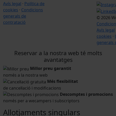
Avís legal
·
Política de
cookies
·
Condicions
generals de
© 2026 W
contratació
Condicion
Avís legal
cookies
·
generals 
Reservar a la nostra web té molts
avantatges
Millor preu garantit
només a la nostra web
Més flexibilitat
de cancel·lació i modificacions
Descomptes i promocions
només per a wecampers i subscriptors
Allotjaments singulars