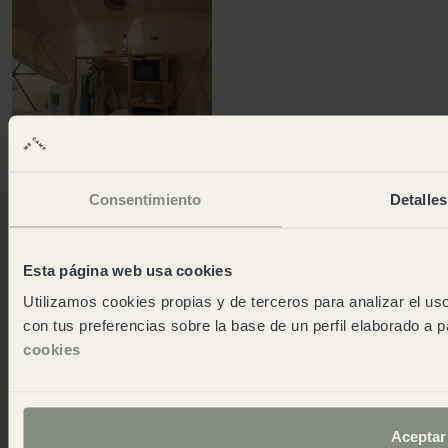
Consentimiento
Detalles
Avantatges
Per venir a wecamp no fa falta que sàpiguis cuinar amb
Esta página web usa cookies
càmping gas, ni clavar una estaca. Les nostres tendes
estan llestes per començar l'aventura.
Utilizamos cookies propias y de terceros para analizar el uso
con tus preferencias sobre la base de un perfil elaborado a p
cookies
Aceptar