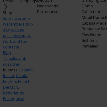
Deutsch
Glamping Con
Destins i campings
Nederlands
Domo
Portuguese
Cabin tent
Shop
Mobil Home F
Sobre wecamp
Cabaña Made
Wecampers club
Bungalow Bas
As green as
Tiny Home
possible camps
Bell Tent
work and fun
Parcel·les
Contacte
Blog
Treballa amb
nosaltres
Idiomes:
Español
,
Italian
,
Catala
,
English
,
French
,
Deutsch
,
Nederlands
,
Portuguese