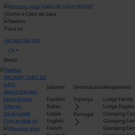
|
Cabo de Gata
|
Allotja't
|
Domo a Cabo de Gata
Truca'ns
+34 900 056 003
CA
Menú
WECAMP
CABO DE
GATA
Idiomes
Destinacions
Allotjaments
Allotja't
Serveis
Experiències
Español
Espanya
Lodge Family
Ofertes
Italian
Lodge Duplex
Local Guide
Catala
Glamping Cou
Portugal
Com arribar-hi
English
Glamping Fam
French
Glamping Fam