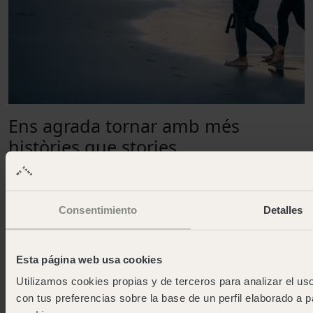
Ens agrada tornar amb més
històries que stories
reservar ara
Allotjaments singulars
Consentimiento
Detalles
Si decidiu venir sense nens, és una sortida amb amics o
si viatgeu amb furgoneta tenim altres opcions per a tu.
Esta página web usa cookies
Tots
Allotjament singular
Utilizamos cookies propias y de terceros para analizar el uso
con tus preferencias sobre la base de un perfil elaborado a p