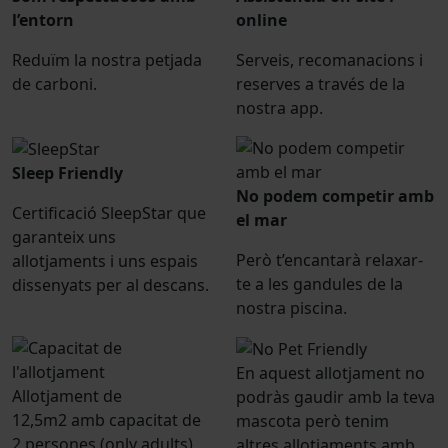
l’entorn
online
Reduïm la nostra petjada
Serveis, recomanacions i
de carboni.
reserves a través de la
nostra app.
Sleep Friendly
No podem competir amb
Certificació SleepStar que
el mar
garanteix uns
Però t’encantarà relaxar-
allotjaments i uns espais
te a les gandules de la
dissenyats per al descans.
nostra piscina.
En aquest allotjament no
Allotjament de
podràs gaudir amb la teva
12,5m2 amb capacitat de
mascota però tenim
2 persones (only adults)
altres allotjaments amb