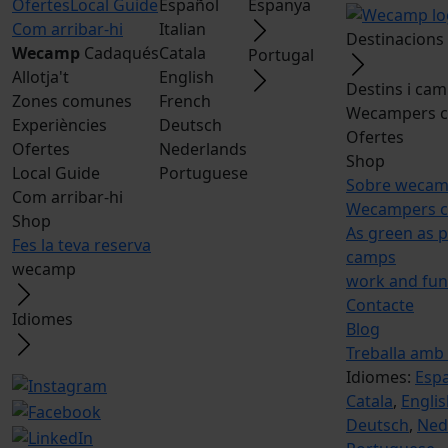
Ofertes
Local Guide
Español
Espanya
Com arribar-hi
Italian
Destinacions
Wecamp
Cadaqués
Catala
Portugal
Allotja't
English
Destins i ca
Zones comunes
French
Wecampers c
Experiències
Deutsch
Ofertes
Ofertes
Nederlands
Shop
Local Guide
Portuguese
Sobre weca
Com arribar-hi
Wecampers c
Shop
As green as p
Fes la teva reserva
camps
wecamp
work and fun
Contacte
Idiomes
Blog
Treballa amb
Idiomes:
Esp
Catala
,
Engli
Deutsch
,
Ned