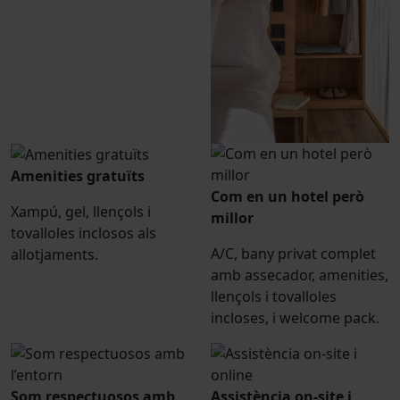
Amenities gratuïts
Com en un hotel però
Xampú, gel, llençols i
millor
tovalloles inclosos als
A/C, bany privat complet
allotjaments.
amb assecador, amenities,
llençols i tovalloles
incloses, i welcome pack.
Som respectuosos amb
Assistència on-site i