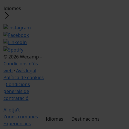
Idiomes
© 2026 Wecamp –
Condicions d'ús
web
·
Avís legal
·
Política de cookies
·
Condicions
generals de
contratació
Allotja't
Zones comunes
Idiomas
Destinacions
Experiències