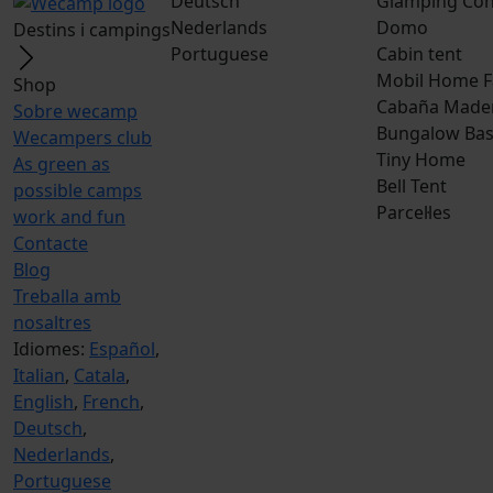
Deutsch
Glamping Con
Nederlands
Domo
Destins i campings
Portuguese
Cabin tent
Mobil Home F
Shop
Cabaña Made
Sobre wecamp
Bungalow Bas
Wecampers club
Tiny Home
As green as
Bell Tent
possible camps
Parcel·les
work and fun
Contacte
Blog
Treballa amb
nosaltres
Idiomes:
Español
,
Italian
,
Catala
,
English
,
French
,
Deutsch
,
Nederlands
,
Portuguese