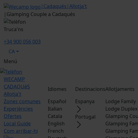
|
Cadaqués
|
Allotja't
|
Glamping Couple a Cadaqués
Truca'ns
+34 900 056 003
CA
Menú
WECAMP
CADAQUéS
Idiomes
Destinacions
Allotjaments
Allotja't
Zones comunes
Español
Espanya
Lodge Family
Experiències
Italian
Lodge Duplex
Ofertes
Catala
Glamping Cou
Portugal
Local Guide
English
Glamping Fam
Com arribar-hi
French
Glamping Fam