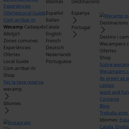
Idiomas
Destinacions
Experiències
Ofertes
Local Guide
Español
Espanya
Com arribar-hi
Italian
Destinacions
Wecamp
Cadaqués
Catala
Portugal
Allotja't
English
Destins i ca
Zones comunes
French
Wecampers c
Experiències
Deutsch
Ofertes
Ofertes
Nederlands
Shop
Local Guide
Portuguese
Sobre weca
Com arribar-hi
Wecampers c
Shop
As green as p
Fes la teva reserva
camps
wecamp
work and fun
Contacte
Idiomes
Blog
Treballa amb
Idiomes:
Esp
Catala
,
Engli