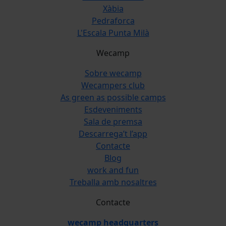
Xàbia
Pedraforca
L'Escala Punta Milà
Wecamp
Sobre wecamp
Wecampers club
As green as possible camps
Esdeveniments
Sala de premsa
Descarrega’t l’app
Contacte
Blog
work and fun
Treballa amb nosaltres
Contacte
wecamp headquarters