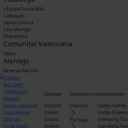
L'Escala Punta Milà
Cadaqués
Santa Cristina
Cala Montgó
Pedraforca
Comunitat Valenciana
Xàbia
Alentejo
Reserva Alecrim
WECAMP
CADAQUéS
Idiomes
Destinacions
Allotjaments
Allotja't
Zones comunes
Español
Espanya
Lodge Family
Experiències
Italian
Lodge Duplex
Ofertes
Catala
Glamping Cou
Portugal
Local Guide
English
Glamping Fam