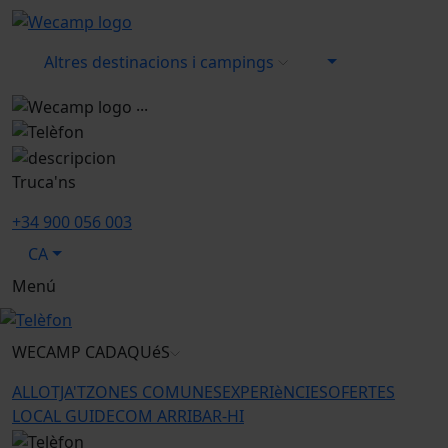
Altres destinacions i campings
...
Truca'ns
+34 900 056 003
CA
Menú
WECAMP
CADAQUéS
ALLOTJA'T
ZONES COMUNES
EXPERIèNCIES
OFERTES
LOCAL GUIDE
COM ARRIBAR-HI