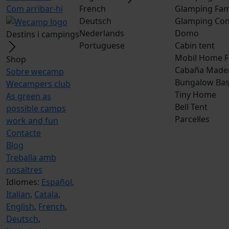
Com arribar-hi
French
Glamping Fam
Deutsch
Glamping Con
Nederlands
Domo
Destins i campings
Portuguese
Cabin tent
Mobil Home F
Shop
Cabaña Made
Sobre wecamp
Bungalow Bas
Wecampers club
Tiny Home
As green as
Bell Tent
possible camps
Parcel·les
work and fun
Contacte
Blog
Treballa amb
nosaltres
Idiomes:
Español
,
Italian
,
Catala
,
English
,
French
,
Deutsch
,