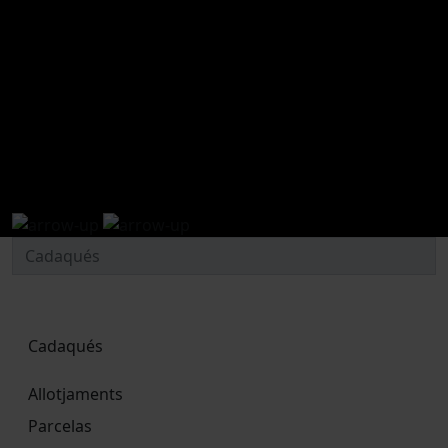
allotja't a Cadaqués
Cadaqués
Allotjaments
Parcelas