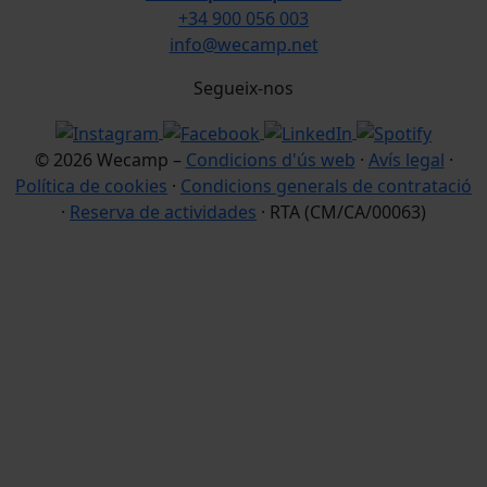
+34 900 056 003
info@wecamp.net
Segueix-nos
© 2026 Wecamp –
Condicions d'ús web
·
Avís legal
·
Política de cookies
·
Condicions generals de contratació
·
Reserva de actividades
· RTA (CM/CA/00063)