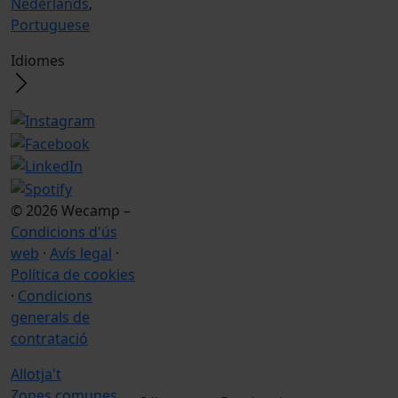
Nederlands
,
Portuguese
Idiomes
© 2026 Wecamp –
Condicions d'ús
web
·
Avís legal
·
Política de cookies
·
Condicions
generals de
contratació
Allotja't
Zones comunes