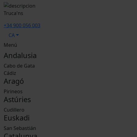
Truca'ns
+34 900 056 003
CA
Menú
Andalusia
Cabo de Gata
Cádiz
Aragó
Pirineos
Astúries
Cudillero
Euskadi
San Sebastián
Catalunya