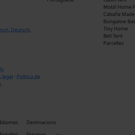
Mobil Home F
Cabaña Made
Bungalow Bas
Tiny Home
ench
,
Deutsch
,
Bell Tent
Parcel·les
s legal
·
Política de
ó
Idiomas
Destinacions
Español
Espanya