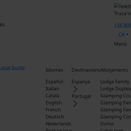
Truca'n
és
+34 900
CA
Menú
Local Guide
Idiomes
Destinacions
Allotjaments
Español
Espanya
Lodge Family
Italian
Lodge Duplex
Catala
Glamping Cou
Portugal
English
Glamping Fam
French
Glamping Fam
Deutsch
Glamping Con
Nederlands
Domo
Portuguese
Cabin tent