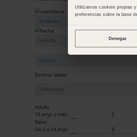
Utilizamos cookies propias y 
preferencias sobre la base de
Denegar
Elminar dates
Adults
15 anys o més
Nens
De 2 a 14 anys