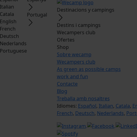
Italian
Destinacions y campings
Catala
Portugal
English
Destins i campings
French
Wecampers club
Deutsch
Ofertes
Nederlands
Shop
Portuguese
Sobre wecamp
Wecampers club
As green as possible camps
work and fun
Contacte
Blog
Treballa amb nosaltres
Idiomes:
Español
,
Italian
,
Catala
,
E
French
,
Deutsch
,
Nederlands
,
Por