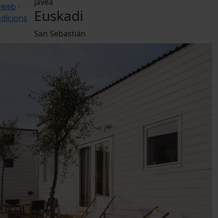
Jávea
 web
·
Euskadi
dicions
San Sebastián