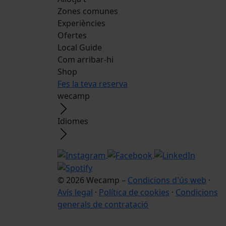
Zones comunes
Experiències
Ofertes
Local Guide
Com arribar-hi
Shop
Fes la teva reserva
wecamp
Idiomes
© 2026 Wecamp –
Condicions d'ús web
·
Avís legal
·
Política de cookies
·
Condicions
generals de contratació