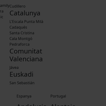
amily
Cudillero
Catalunya
ra
ic
L'Escala Punta Milà
Cadaqués
Santa Cristina
Cala Montgó
Pedraforca
Comunitat
Valenciana
Jávea
Euskadi
San Sebastián
Espanya
Portugal