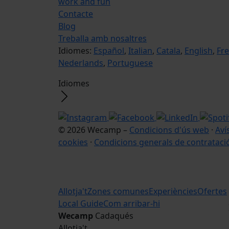
work and fun
Contacte
Blog
Treballa amb nosaltres
Idiomes:
Español
,
Italian
,
Catala
,
English
,
Fr
Nederlands
,
Portuguese
Idiomes
© 2026 Wecamp –
Condicions d'ús web
·
Aví
cookies
·
Condicions generals de contrataci
Allotja't
Zones comunes
Experiències
Ofertes
Local Guide
Com arribar-hi
Wecamp
Cadaqués
Allotja't