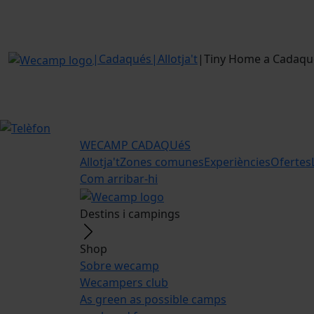
|
Cadaqués
|
Allotja't
|
Tiny Home a Cadaqu
WECAMP
CADAQUéS
Allotja't
Zones comunes
Experiències
Ofertes
Com arribar-hi
Destins i campings
Shop
Sobre wecamp
Wecampers club
As green as possible camps