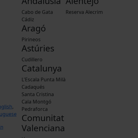
Andalusia
Alentejo
Cabo de Gata
Reserva Alecrim
Cádiz
Aragó
Pirineos
Astúries
Cudillero
Catalunya
L'Escala Punta Milà
Cadaqués
Santa Cristina
Cala Montgó
nglish
,
Pedraforca
tuguese
Comunitat
Valenciana