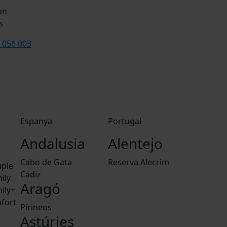
s
 056 003
Espanya
Portugal
Andalusia
Alentejo
Cabo de Gata
Reserva Alecrim
ple
Cádiz
ily
Aragó
ily+
fort
Pirineos
Astúries