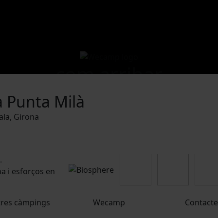
com arribar
 Punta Milà
cala, Girona
.
a i esforços en
res càmpings
Wecamp
Contacte