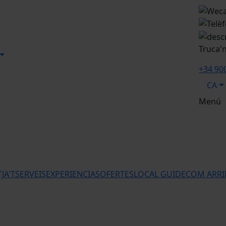
Truca'
+34 90
CA
Menú
JA'T
SERVEIS
EXPERIENCIAS
OFERTES
LOCAL GUIDE
COM ARRI