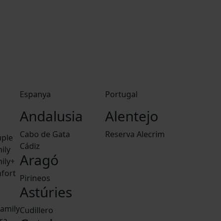
Espanya
Portugal
Andalusia
Alentejo
Cabo de Gata
Reserva Alecrim
ple
Cádiz
ily
Aragó
ily+
fort
Pirineos
Astúries
amily
Cudillero
ra