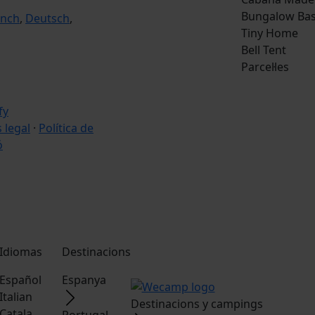
Bungalow Bas
ench
,
Deutsch
,
Tiny Home
Bell Tent
Parcel·les
s legal
·
Política de
ó
Idiomas
Destinacions
Español
Espanya
Italian
Destinacions y campings
Catala
Portugal