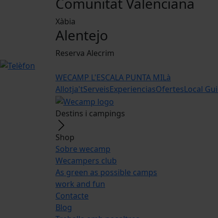
Comunitat Valenciana
Xàbia
Alentejo
Reserva Alecrim
WECAMP
L'ESCALA PUNTA MILà
Allotja't
Serveis
Experiencias
Ofertes
Local Gu
Destins i campings
Shop
Sobre wecamp
Wecampers club
As green as possible camps
work and fun
Contacte
Blog