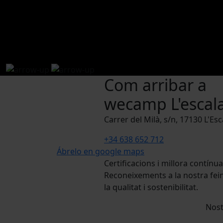
Com arribar a
wecamp L'escala
Carrer del Milà, s/n, 17130 L'Es
+34 638 652 712
Ábrelo en google maps
Certificacions i millora contínua
Reconeixements a la nostra fein
la qualitat i sostenibilitat.
Nost