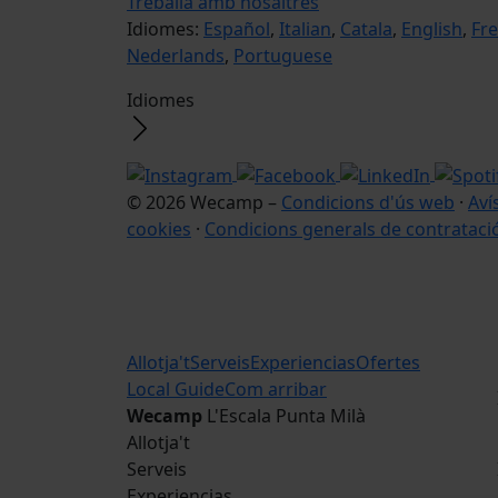
Treballa amb nosaltres
Idiomes:
Español
,
Italian
,
Catala
,
English
,
Fr
Nederlands
,
Portuguese
Idiomes
© 2026 Wecamp –
Condicions d'ús web
·
Aví
cookies
·
Condicions generals de contrataci
Allotja't
Serveis
Experiencias
Ofertes
Local Guide
Com arribar
Wecamp
L'Escala Punta Milà
Allotja't
Serveis
Experiencias