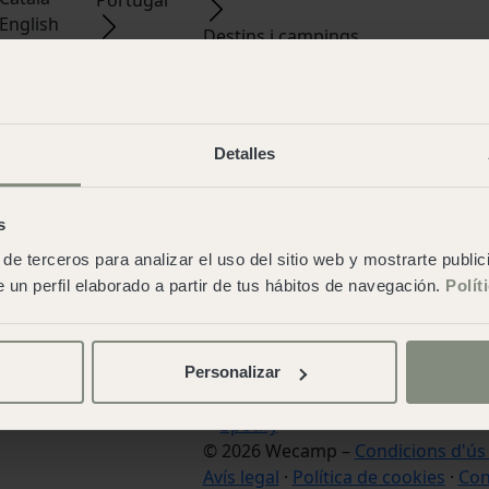
English
Destins i campings
French
Wecampers club
Deutsch
Ofertes
Nederlands
Shop
Portuguese
Sobre wecamp
Detalles
Wecampers club
As green as possible camps
work and fun
s
Contacte
de terceros para analizar el uso del sitio web y mostrarte publi
Blog
 un perfil elaborado a partir de tus hábitos de navegación.
Polít
Treballa amb nosaltres
Idiomes:
Español
,
Italian
,
Catala
,
E
French
,
Deutsch
,
Nederlands
,
Por
Personalizar
© 2026 Wecamp –
Condicions d'ús
Avís legal
·
Política de cookies
·
Con