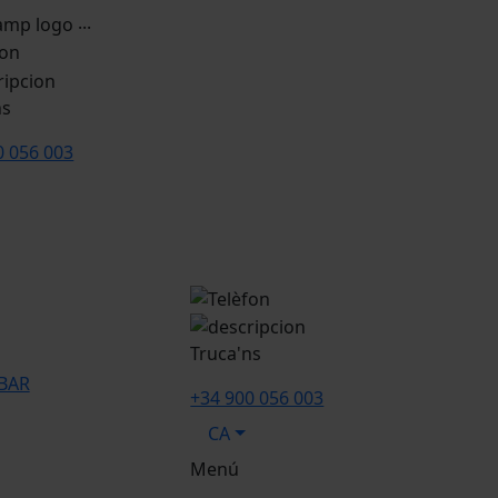
...
ns
0 056 003
Truca'ns
BAR
+34 900 056 003
CA
Menú