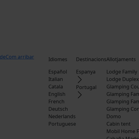
ide
Com arribar
Idiomes
Destinacions
Allotjaments
Español
Espanya
Lodge Family
Italian
Lodge Duplex
Catala
Glamping Cou
Portugal
English
Glamping Fam
French
Glamping Fam
Deutsch
Glamping Con
Nederlands
Domo
Portuguese
Cabin tent
Mobil Home F
Cabaña Made