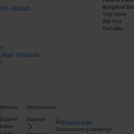
Bungalow Bas
ench
,
Deutsch
,
Tiny Home
Bell Tent
Parcel·les
s legal
·
Política de
ó
Idiomas
Destinacions
Español
Espanya
Italian
Destinacions y campings
Catala
Portugal