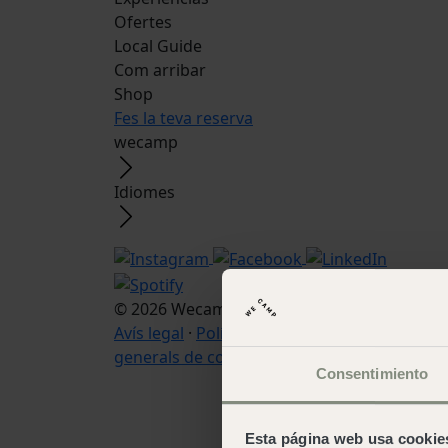
Ofertes
Local Guide
Com arribar
Shop
Fes la teva reserva
wecamp
Idiomes
© 2026 Wecamp –
Condicions d'ús web
·
Avís legal
·
Política de cookies
·
Condicions
generals de contratació
Consentimiento
Esta página web usa cookie