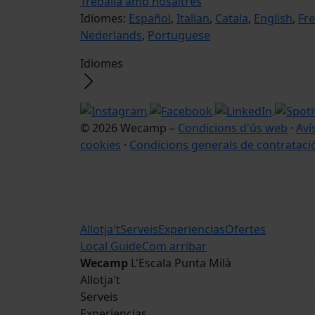
Treballa amb nosaltres
Idiomes:
Español
,
Italian
,
Catala
,
English
,
Fr
Nederlands
,
Portuguese
Idiomes
© 2026 Wecamp –
Condicions d'ús web
·
Aví
cookies
·
Condicions generals de contrataci
Allotja't
Serveis
Experiencias
Ofertes
Local Guide
Com arribar
Wecamp
L'Escala Punta Milà
Allotja't
Serveis
Experiencias