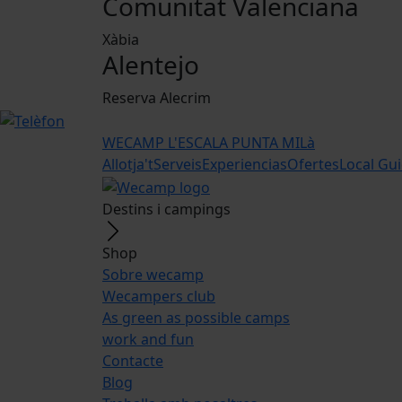
Comunitat Valenciana
Xàbia
Alentejo
Reserva Alecrim
WECAMP
L'ESCALA PUNTA MILà
Allotja't
Serveis
Experiencias
Ofertes
Local Gu
Destins i campings
Shop
Sobre wecamp
Wecampers club
As green as possible camps
work and fun
Contacte
Blog