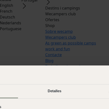
English
Destins i campings
French
Wecampers club
Deutsch
Ofertes
Nederlands
Shop
Portuguese
Sobre wecamp
Wecampers club
As green as possible camps
work and fun
Contacte
Blog
Treballa amb nosaltres
Idiomes:
Español
,
Italian
,
Catala
,
E
French
,
Deutsch
,
Nederlands
,
Por
Detalles
© 2026 Wecamp –
Condicions d'ús
Avís legal
·
Política de cookies
·
Con
s