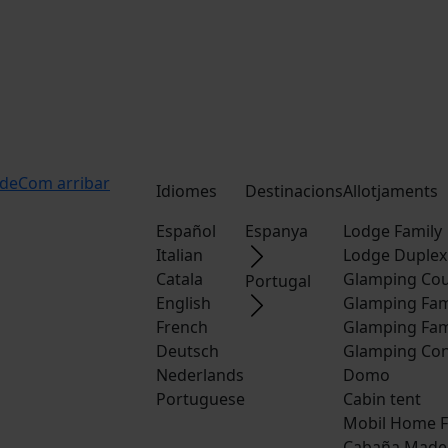
ide
Com arribar
Idiomes
Destinacions
Allotjaments
Español
Espanya
Lodge Family
Italian
Lodge Duplex
Catala
Glamping Cou
Portugal
English
Glamping Fam
French
Glamping Fam
Deutsch
Glamping Con
Nederlands
Domo
Portuguese
Cabin tent
Mobil Home F
Cabaña Made