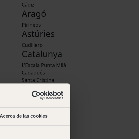
Cádiz
Aragó
Pirineos
Astúries
Cudillero
Catalunya
L'Escala Punta Milà
Cadaqués
Santa Cristina
Cala Montgó
nglish
,
Pedraforca
tuguese
Comunitat
Valenciana
Acerca de las cookies
Jávea
 web
·
Euskadi
dicions