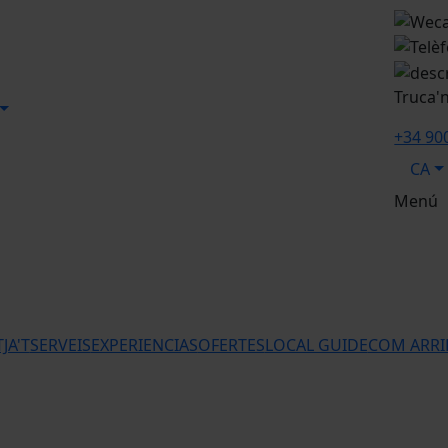
Truca'
+34 90
CA
Menú
JA'T
SERVEIS
EXPERIENCIAS
OFERTES
LOCAL GUIDE
COM ARRI