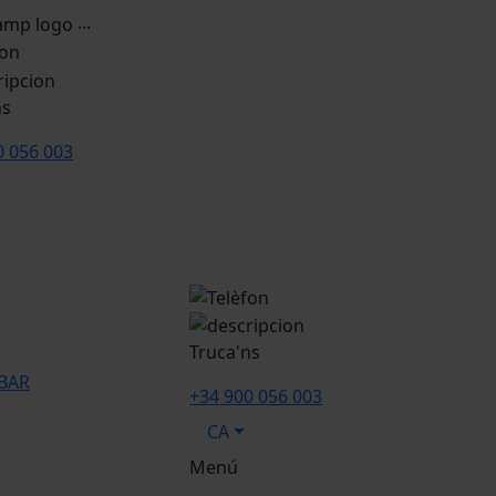
...
ns
0 056 003
Truca'ns
BAR
+34 900 056 003
CA
Menú