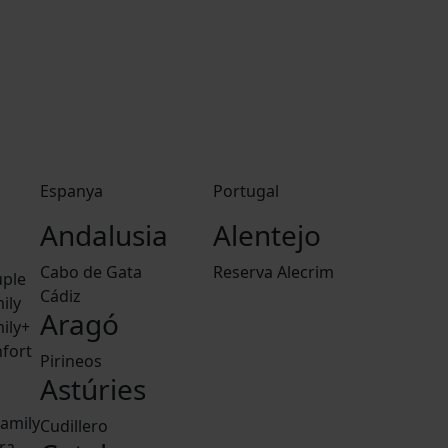
Espanya
Portugal
Andalusia
Alentejo
Cabo de Gata
Reserva Alecrim
ple
Cádiz
ily
Aragó
ily+
fort
Pirineos
Astúries
amily
Cudillero
ra