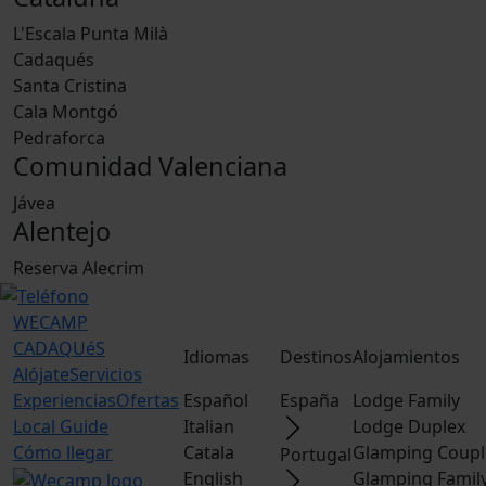
L'Escala Punta Milà
Cadaqués
Santa Cristina
Cala Montgó
Pedraforca
Comunidad Valenciana
Jávea
Alentejo
Reserva Alecrim
WECAMP
CADAQUéS
Idiomas
Destinos
Alojamientos
Alójate
Servicios
Experiencias
Ofertas
Español
España
Lodge Family
Local Guide
Italian
Lodge Duplex
Cómo llegar
Catala
Glamping Coupl
Portugal
English
Glamping Famil