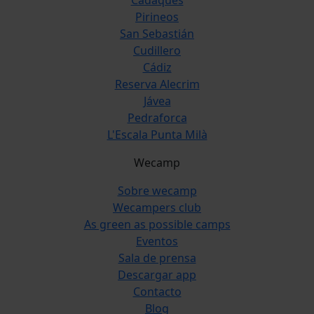
Cadaqués
Pirineos
San Sebastián
Cudillero
Cádiz
Reserva Alecrim
Jávea
Pedraforca
L'Escala Punta Milà
Wecamp
Sobre wecamp
Wecampers club
As green as possible camps
Eventos
Sala de prensa
Descargar app
Contacto
Blog