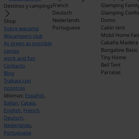
French
Glamping Famil
Destinos y campings
Deutsch
Glamping Confo
Nederlands
Domo
Shop
Portuguese
Cabin tent
Sobre wecamp
Mobil Home Fam
Wecampers club
Cabaña Madera
As green as possible
Bungalow Basic
camps
Tiny Home
work and fun
Bell Tent
Contacto
Parcelas
Blog
Trabaja con
nosotros
Idiomas:
Español
,
Italian
,
Catala
,
English
,
French
,
Deutsch
,
Nederlands
,
Portuguese