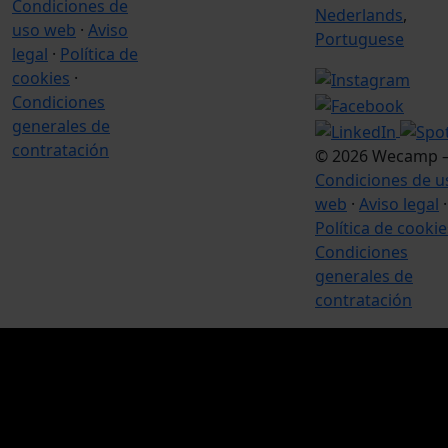
Condiciones de
Nederlands
,
uso web
·
Aviso
Portuguese
legal
·
Política de
cookies
·
Condiciones
generales de
contratación
© 2026 Wecamp 
Condiciones de u
web
·
Aviso legal
·
Política de cookie
Condiciones
generales de
contratación