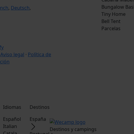
Bungalow Bas
ench
,
Deutsch
,
Tiny Home
Bell Tent
Parcelas
·
Aviso legal
·
Política de
ción
Idiomas
Destinos
Español
España
Italian
Destinos y campings
Catala
Portugal