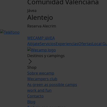
Comunidad Valenciana
Jávea
Alentejo
Reserva Alecrim
WECAMP
JáVEA
Alójate
Servicios
Experiencias
Ofertas
Local G
Destinos y campings
Shop
Sobre wecamp
Wecampers club
As green as possible camps
work and fun
Contacto
Blog