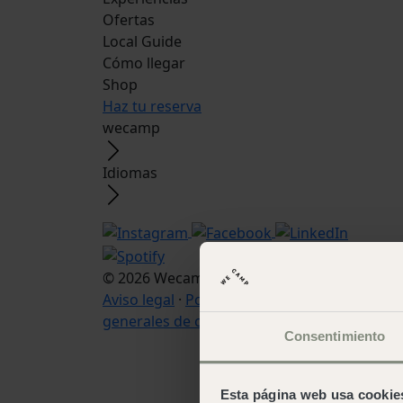
Ofertas
Local Guide
Cómo llegar
Shop
Haz tu reserva
wecamp
Idiomas
© 2026 Wecamp –
Condiciones de uso web
·
Aviso legal
·
Política de cookies
·
Condicione
generales de contratación
Consentimiento
Esta página web usa cookie