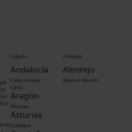
España
Portugal
Andalucía
Alentejo
Cabo de Gata
Reserva Alecrim
ple
Cádiz
ily
Aragón
ily+
fort
Pirineos
Asturias
amily
Cudillero
ra