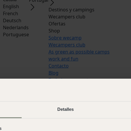
English
Destinos y campings
French
Wecampers club
Deutsch
Ofertas
Nederlands
Shop
Portuguese
Sobre wecamp
Wecampers club
As green as possible camps
work and fun
Contacto
Blog
Trabaja con nosotros
Idiomas:
Español
,
Italian
,
Catala
,
Engl
French
,
Deutsch
,
Nederlands
,
Portug
s
Detalles
© 2026 Wecamp –
Condiciones de us
Aviso legal
·
Política de cookies
·
Cond
s