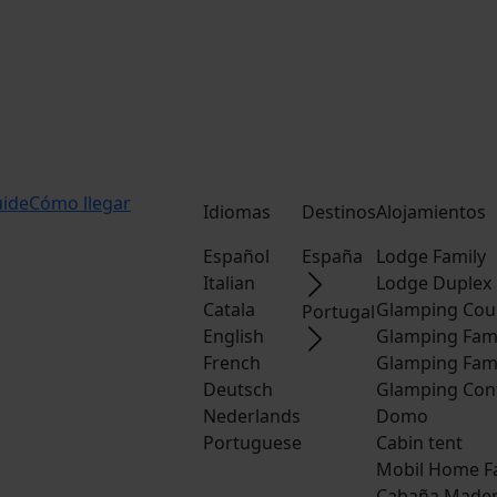
uide
Cómo llegar
Idiomas
Destinos
Alojamientos
Español
España
Lodge Family
Italian
Lodge Duplex
Catala
Glamping Cou
Portugal
English
Glamping Fam
French
Glamping Fam
Deutsch
Glamping Con
Nederlands
Domo
Portuguese
Cabin tent
Mobil Home F
Cabaña Made