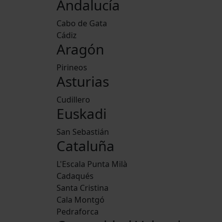
Andalucía
Cabo de Gata
Cádiz
Aragón
Pirineos
Asturias
Cudillero
Euskadi
San Sebastián
Cataluña
L'Escala Punta Milà
Cadaqués
Santa Cristina
Cala Montgó
Pedraforca