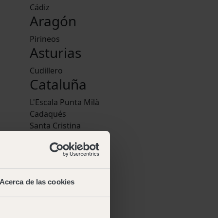
Cádiz
Aragón
Pirineos
Asturias
Cudillero
Cataluña
L'Escala Punta Milà
Cadaqués
Santa Cristina
Cala Montgó
ish
,
Pedraforca
uese
Comunidad
Valenciana
Acerca de las cookies
Jávea
o web
·
Euskadi
iciones