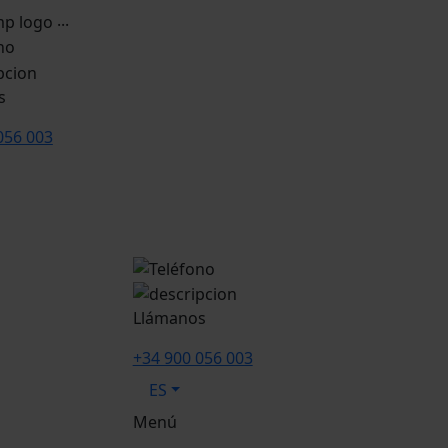
...
s
056 003
Llámanos
+34 900 056 003
ES
Menú