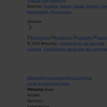
Trabaja con nosotros
Idiomas:
Español
,
Italian
,
Catala
,
English
,
Fr
Nederlands
,
Portuguese
Idiomas
© 2026 Wecamp –
Condiciones de uso web
cookies
·
Condiciones generales de contrata
Alójate
Servicios
Experiencias
Ofertas
Local Guide
Cómo llegar
Wecamp
Jávea
Alójate
Servicios
Experiencias