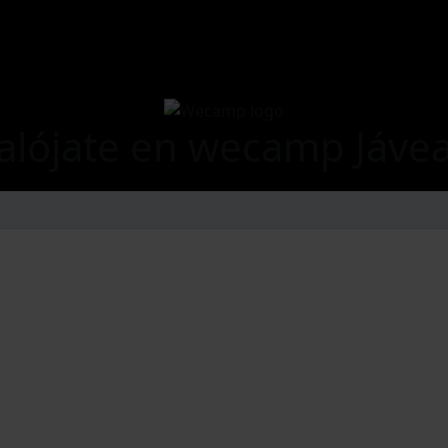
alójate en wecamp Jáve