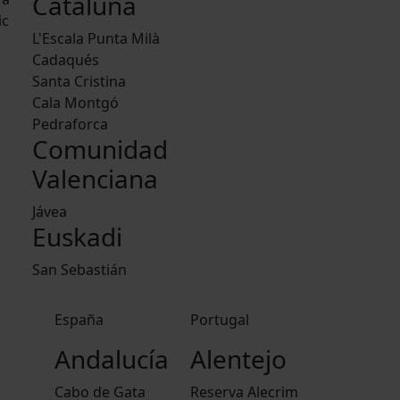
Cataluña
ic
L'Escala Punta Milà
Cadaqués
Santa Cristina
Cala Montgó
Pedraforca
Comunidad
Valenciana
Jávea
Euskadi
San Sebastián
España
Portugal
Andalucía
Alentejo
Cabo de Gata
Reserva Alecrim