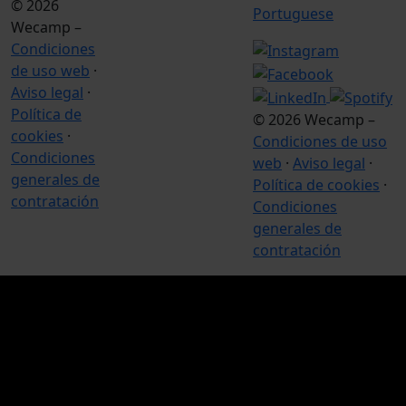
© 2026
Portuguese
Wecamp –
Condiciones
de uso web
·
Aviso legal
·
Política de
© 2026 Wecamp –
cookies
·
Condiciones de uso
Condiciones
web
·
Aviso legal
·
generales de
Política de cookies
·
contratación
Condiciones
generales de
contratación