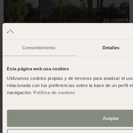
Consentimiento
Detalles
Esta página web usa cookies
Utilizamos cookies propias y de terceros para analizar el uso
relacionada con tus preferencias sobre la base de un perfil e
Servicios
navegación.
Política de cookies
Donde diseño y sostenibilidad se
encuentran
Aceptar
Nuestras zonas comunes en wecamp Jávea están
pensadas al detalle, diseñadas para ofrecer una