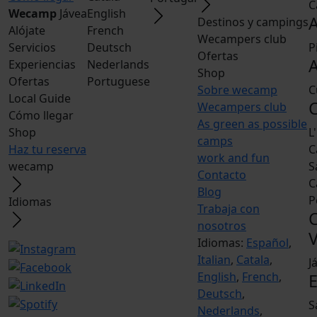
C
Wecamp
Jávea
English
Destinos y campings
Alójate
French
Wecampers club
Servicios
Deutsch
P
Ofertas
A
Experiencias
Nederlands
Shop
Ofertas
Portuguese
Sobre wecamp
C
Local Guide
Wecampers club
Cómo llegar
As green as possible
Shop
L
camps
Haz tu reserva
C
work and fun
wecamp
S
Contacto
C
Blog
P
Idiomas
Trabaja con
nosotros
V
Idiomas:
Español
,
Italian
,
Catala
,
J
English
,
French
,
Deutsch
,
S
Nederlands
,