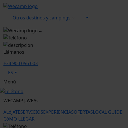
Otros destinos y campings
...
Llámanos
+34 900 056 003
ES
Menú
WECAMP
JáVEA
ALóJATE
SERVICIOS
EXPERIENCIAS
OFERTAS
LOCAL GUIDE
CóMO LLEGAR