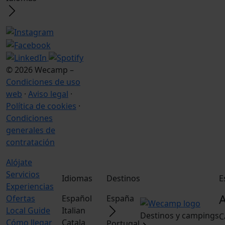
© 2026 Wecamp –
Condiciones de uso
web
·
Aviso legal
·
Política de cookies
·
Condiciones
generales de
contratación
Alójate
Servicios
Idiomas
Destinos
E
Experiencias
A
Ofertas
Español
España
Local Guide
Italian
Destinos y campings
C
Cómo llegar
Catala
Portugal