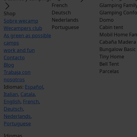
French
Glamping Famil
Deutsch
Glamping Confo
Shop
Nederlands
Domo
Sobre wecamp
Portuguese
Cabin tent
Wecampers club
Mobil Home Fam
As green as possible
Cabaña Madera
camps
Bungalow Basic
work and fun
Tiny Home
Contacto
Bell Tent
Blog
Parcelas
Trabaja con
nosotros
Idiomas:
Español
,
Italian
,
Catala
,
English
,
French
,
Deutsch
,
Nederlands
,
Portuguese
Idiomas