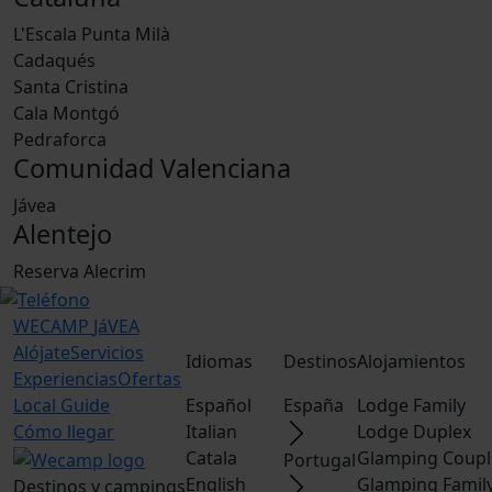
L'Escala Punta Milà
Cadaqués
Santa Cristina
Cala Montgó
Pedraforca
Comunidad Valenciana
Jávea
Alentejo
Reserva Alecrim
WECAMP
JáVEA
Alójate
Servicios
Idiomas
Destinos
Alojamientos
Experiencias
Ofertas
Local Guide
Español
España
Lodge Family
Cómo llegar
Italian
Lodge Duplex
Catala
Glamping Coupl
Portugal
English
Glamping Famil
Destinos y campings